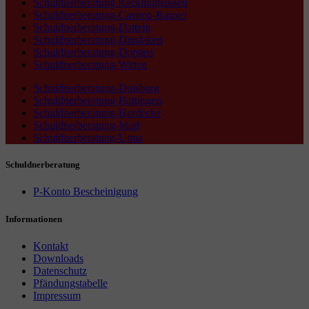
Schuldnerberatung Recklinghausen
Schuldnerberatung-Castrop-Rauxel
Schuldnerberatung-Datteln
Schuldnerberatung-Dinslaken
Schuldnerberatung-Dorsten
Schuldnerberatung-Witten
Schuldnerberatung-Duisburg
Schuldnerberatung-Hattingen
Schuldnerberatung-Herdecke
Schuldnerberatung-Marl
Schuldnerberatung-Unna
Schuldnerberatung
P-Konto Bescheinigung
Informationen
Kontakt
Downloads
Datenschutz
Pfändungstabelle
Impressum