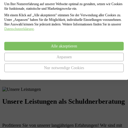
Gläubigern dar, dass Sie ihre Forderungen derzeit nicht erfüllen
Um Ihre Nutzererfahrung auf unserer Webseite optimal zu gestalten, setzen wir Cookies
können.
für funktionale, statistische und Marketingzwecke ein.
Mit einem Klick auf „Alle akzeptieren“ stimmen Sie der Verwendung aller Cookies zu.
Unter „Anpassen“ haben Sie die Möglichkeit, individuelle Einstellungen vorzunehmen.
Ihre Auswahl können Sie jederzeit ändern. Weitere Informationen finden Sie in unserer
Regel- oder Verbraucherinsolvenz
Datenschutzerklärung
.
Falls eine außergerichtliche Einigung nicht möglich sein sollte,
erstellen wir auf Grundlage aller zusammengetragenen Daten Ihren
Alle akzeptieren
Antrag auf Eröffnung der Insolvenz ( Privatinsolvenz oder
Regelinsolvenz) , sowie den Antrag auf Restschuldbefreiung.
Anpassen
Darüber hinaus vertreten wir Sie in allen Verfahrensabschnitten
eines Insolvenzverfahrens, von der Antragstellung bis zur Erteilung
Nur notwendige Cookies
der Restschuldbefreiung.
Unsere Leistungen
als Schuldnerberatung
Profitieren Sie von unserer langjährigen Erfahrungen! Wir sind mit