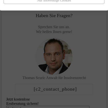
Nur notwendige Cookies
Haben Sie Fragen?
Sprechen Sie uns an.
Wir helfen Ihnen gerne!
Thomas Scuric
Anwalt für Insolvenzrecht
[c2_contact_phone]
Jetzt kostenlose
Erstberatung sichern!