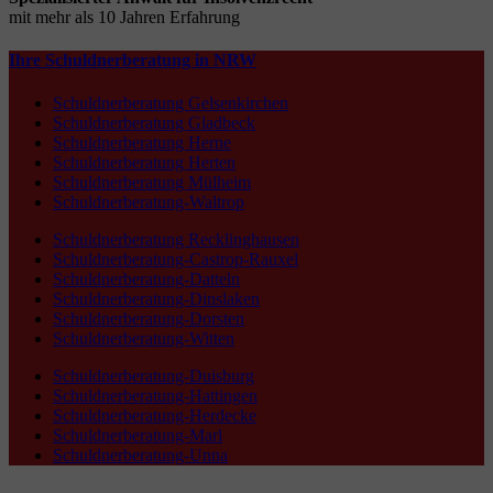
mit mehr als 10 Jahren Erfahrung
Ihre Schuldnerberatung in NRW
Schuldnerberatung Gelsenkirchen
Schuldnerberatung Gladbeck
Schuldnerberatung Herne
Schuldnerberatung Herten
Schuldnerberatung Mülheim
Schuldnerberatung-Waltrop
Schuldnerberatung Recklinghausen
Schuldnerberatung-Castrop-Rauxel
Schuldnerberatung-Datteln
Schuldnerberatung-Dinslaken
Schuldnerberatung-Dorsten
Schuldnerberatung-Witten
Schuldnerberatung-Duisburg
Schuldnerberatung-Hattingen
Schuldnerberatung-Herdecke
Schuldnerberatung-Marl
Schuldnerberatung-Unna