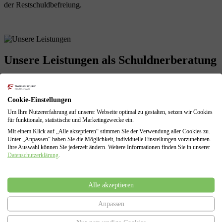
der Restschuldbefreiung.
Unsere Leistungen
als Schuldnerberatung
Cookie-Einstellungen
Profitieren Sie von unserer langjährigen Erfahrungen! Wir sind mit
allen Problemen einer finanziellen Krise vertraut und können diese
Um Ihre Nutzererfahrung auf unserer Webseite optimal zu gestalten, setzen wir Cookies
für Sie lösen.
für funktionale, statistische und Marketingzwecke ein.
Mit einem Klick auf „Alle akzeptieren“ stimmen Sie der Verwendung aller Cookies zu.
Schuldenberatung für Verbraucher und Selbstständige
Unter „Anpassen“ haben Sie die Möglichkeit, individuelle Einstellungen vorzunehmen.
Führung sämtlicher Verhandlungen mit den Gläubigern
Ihre Auswahl können Sie jederzeit ändern. Weitere Informationen finden Sie in unserer
Erarbeitung von Lösungen zur Vermeidung des
Datenschutzerklärung
.
Insolvenzverfahrens
Insolvenzantragsstellung und Begleitung durch das
Insolvenzverfahren
Alle akzeptieren
Vertretung gegenüber dem Insolvenzgericht und dem
Insolvenzverwalter
Anpassen