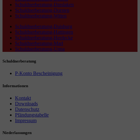
Schuldnerberatung-Dinslaken
Schuldnerberatung-Dorsten
Schuldnerberatung-Witten
Schuldnerberatung-Duisburg
Schuldnerberatung-Hattingen
Schuldnerberatung-Herdecke
Schuldnerberatung-Marl
Schuldnerberatung-Unna
Schuldnerberatung
P-Konto Bescheinigung
Informationen
Kontakt
Downloads
Datenschutz
Pfändungstabelle
Impressum
Niederlassungen