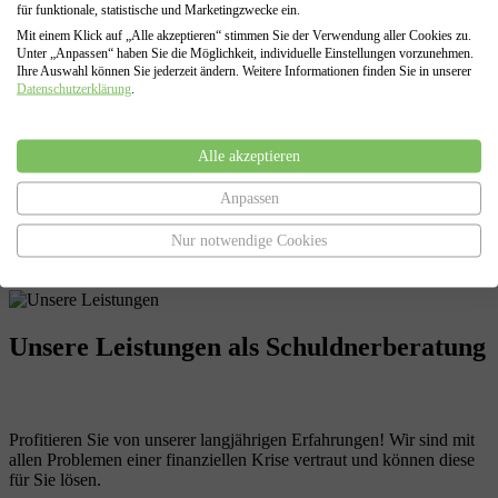
für funktionale, statistische und Marketingzwecke ein.
Mit einem Klick auf „Alle akzeptieren“ stimmen Sie der Verwendung aller Cookies zu.
Unter „Anpassen“ haben Sie die Möglichkeit, individuelle Einstellungen vorzunehmen.
Regel- oder Verbraucherinsolvenz
Ihre Auswahl können Sie jederzeit ändern. Weitere Informationen finden Sie in unserer
Datenschutzerklärung
.
Falls eine außergerichtliche Einigung nicht möglich sein sollte,
erstellen wir auf Grundlage aller zusammengetragenen Daten Ihren
Antrag auf Eröffnung der Insolvenz ( Privatinsolvenz oder
Alle akzeptieren
Regelinsolvenz) , sowie den Antrag auf Restschuldbefreiung.
Darüber hinaus vertreten wir Sie in allen Verfahrensabschnitten
Anpassen
eines Insolvenzverfahrens, von der Antragstellung bis zur Erteilung
der Restschuldbefreiung.
Nur notwendige Cookies
Unsere Leistungen
als Schuldnerberatung
Profitieren Sie von unserer langjährigen Erfahrungen! Wir sind mit
allen Problemen einer finanziellen Krise vertraut und können diese
für Sie lösen.