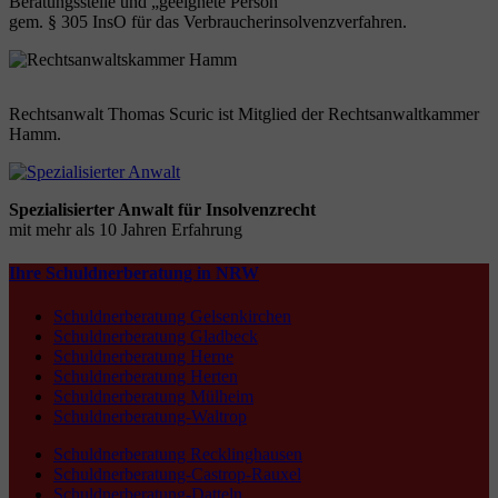
Beratungsstelle und „geeignete Person“
gem. § 305 InsO für das Verbraucherinsolvenzverfahren.
Rechtsanwalt Thomas Scuric ist Mitglied der Rechtsanwaltkammer
Hamm.
Spezialisierter Anwalt für Insolvenzrecht
mit mehr als 10 Jahren Erfahrung
Ihre Schuldnerberatung in NRW
Schuldnerberatung Gelsenkirchen
Schuldnerberatung Gladbeck
Schuldnerberatung Herne
Schuldnerberatung Herten
Schuldnerberatung Mülheim
Schuldnerberatung-Waltrop
Schuldnerberatung Recklinghausen
Schuldnerberatung-Castrop-Rauxel
Schuldnerberatung-Datteln