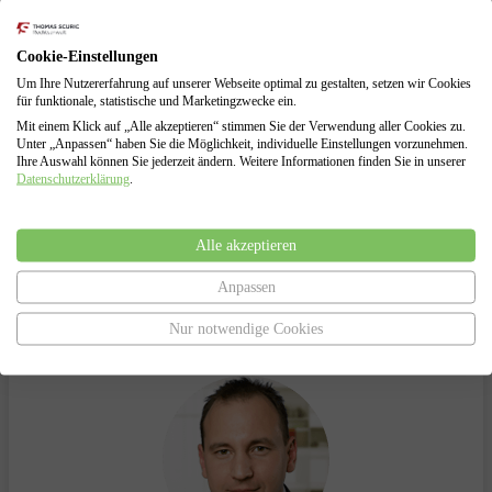
Schuldenberatung für Verbraucher und Selbstständige
Führung sämtlicher Verhandlungen mit den Gläubigern
Erarbeitung von Lösungen zur Vermeidung des
Cookie-Einstellungen
Insolvenzverfahrens
Um Ihre Nutzererfahrung auf unserer Webseite optimal zu gestalten, setzen wir Cookies
Insolvenzantragsstellung und Begleitung durch das
für funktionale, statistische und Marketingzwecke ein.
Insolvenzverfahren
Mit einem Klick auf „Alle akzeptieren“ stimmen Sie der Verwendung aller Cookies zu.
Vertretung gegenüber dem Insolvenzgericht und dem
Unter „Anpassen“ haben Sie die Möglichkeit, individuelle Einstellungen vorzunehmen.
Insolvenzverwalter
Ihre Auswahl können Sie jederzeit ändern. Weitere Informationen finden Sie in unserer
Datenschutzerklärung
.
Alle akzeptieren
Haben Sie Fragen?
Anpassen
Sprechen Sie uns an.
Nur notwendige Cookies
Wir helfen Ihnen gerne!