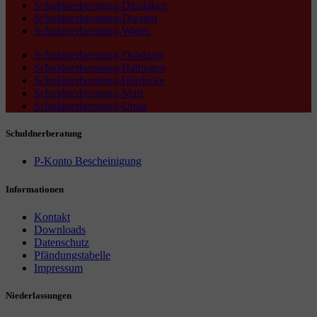
Schuldnerberatung-Dinslaken
Schuldnerberatung-Dorsten
Schuldnerberatung-Witten
Schuldnerberatung-Duisburg
Schuldnerberatung-Hattingen
Schuldnerberatung-Herdecke
Schuldnerberatung-Marl
Schuldnerberatung-Unna
Schuldnerberatung
P-Konto Bescheinigung
Informationen
Kontakt
Downloads
Datenschutz
Pfändungstabelle
Impressum
Niederlassungen