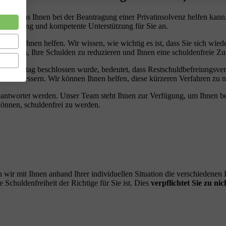
team, das Ihnen bei der Beantragung einer Privatinsolvenz helfen kann
e Beratung und kompetente Unterstützung für Sie an.
können Ihnen helfen. Wir wissen, wie wichtig es ist, dass Sie sich wiede
bei helfen, Ihre Schulden zu reduzieren und Ihnen eine schuldenfreie Z
ndestag beschlossen wurde, bedeutet, dass Restschuldbefreiungsverfa
vor zu verbessern. Wir können Ihnen helfen, diese kürzeren Verfahren zu
beantwortet werden. Unser Team steht Ihnen zur Verfügung, um Ihnen be
können, schuldenfrei zu werden.
 wir mit Ihnen anhand Ihrer individuellen Situation die verschiedene
Schuldenfreiheit der Richtige für Sie ist. Dies
verpflichtet Sie zu nic