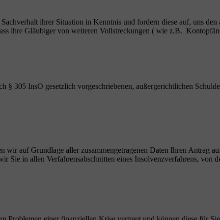
n Sachverhalt ihrer Situation in Kenntnis und fordern diese auf, uns den
, dass ihre Gläubiger von weiteren Vollstreckungen ( wie z.B. Kontop
ch § 305 InsO gesetzlich vorgeschriebenen, außergerichtlichen Schulde
ellen wir auf Grundlage aller zusammengetragenen Daten Ihren Antrag au
r Sie in allen Verfahrensabschnitten eines Insolvenzverfahrens, von de
en Problemen einer finanziellen Krise vertraut und können diese für Sie