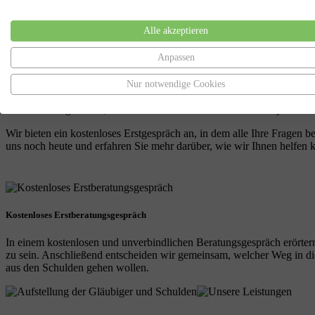
Willkommen bei der Schuldenfreiheit Altenlohe! Wir sind ein Anwalts
Alle akzeptieren
Experten im Bereich Restschuldbefreiung. Wir bieten eine umfassend
Anpassen
Es kann schwierig sein, eine Privatinsolvenz zu beantragen, aber wir 
helfen, Ihre finanzielle Situation zu verbessern. Wir können Ihnen da
Nur notwendige Cookies
Das neue Insolvenzrecht, das am 17. Dezember 2020 vom Deutschen Bu
Ihnen die Möglichkeit, Ihre finanzielle Situation schneller als je zu
Wir bieten ein kostenloses Erstgespräch an, in dem alle Ihre Fragen 
uns noch heute und erfahren Sie mehr darüber, wie wir Ihnen helfen 
Kostenloses Erstberatungsgespräch
In einem kostenlosen und unverbindlichen Beratungsgespräch erörtern
zu sein. Anschließend entscheiden wir gemeinsam, welcher Weg in die 
aus den Schulden gehen wollen.