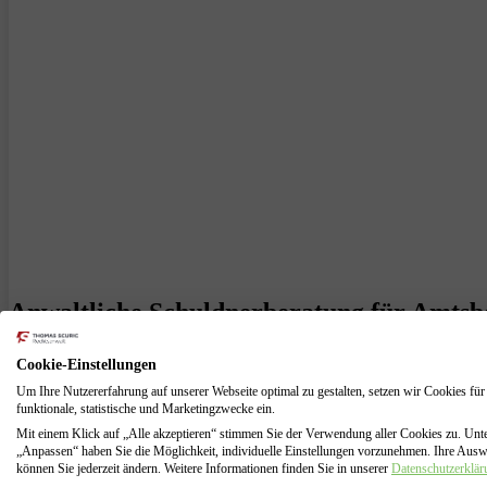
Anwaltliche Schuldnerberatung für Amtsbe
Sie sind auf der Suche nach einem Insolvenzanwalt in Amtsberg OT Dit
Cookie-Einstellungen
für Insolvenzrecht Axel Reimann. Er ist seit über 15 Jahren als Insol
Um Ihre Nutzererfahrung auf unserer Webseite optimal zu gestalten, setzen wir Cookies für
funktionale, statistische und Marketingzwecke ein.
Mit mehr als 15 Jahren Erfahrung im Umgang mit Insolvenzrecht kann 
Insolvenzberatung und die Beantragung einer Privatinsolvenz. Durch
Mit einem Klick auf „Alle akzeptieren“ stimmen Sie der Verwendung aller Cookies zu. Unt
„Anpassen“ haben Sie die Möglichkeit, individuelle Einstellungen vorzunehmen. Ihre Aus
anmeldet.
können Sie jederzeit ändern. Weitere Informationen finden Sie in unserer
Datenschutzerklär