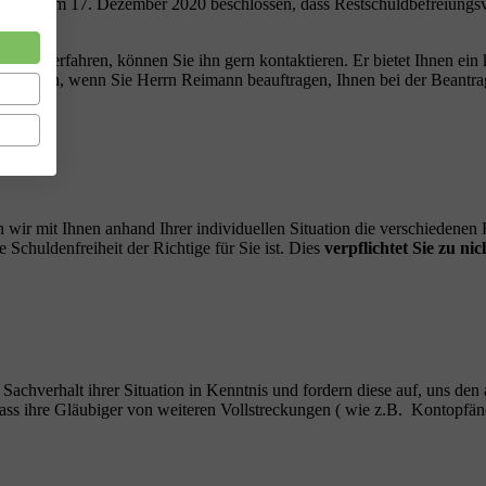
undestag am 17. Dezember 2020 beschlossen, dass Restschuldbefreiungsv
 Jahre!
t, zu erfahren, können Sie ihn gern kontaktieren. Er bietet Ihnen ein k
rei sein, wenn Sie Herrn Reimann beauftragen, Ihnen bei der Beantrag
 wir mit Ihnen anhand Ihrer individuellen Situation die verschiedene
Schuldenfreiheit der Richtige für Sie ist. Dies
verpflichtet Sie zu nic
n Sachverhalt ihrer Situation in Kenntnis und fordern diese auf, uns den
, dass ihre Gläubiger von weiteren Vollstreckungen ( wie z.B. Kontop