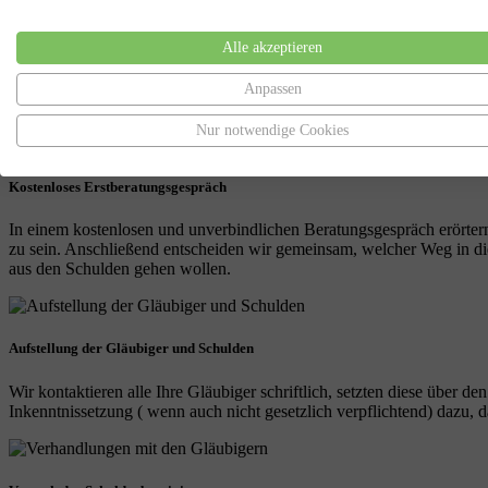
Was die Dauer einer Privatinsolvenz betrifft, so hat der Deutsche B
Privatinsolvenzen und Regelinsolvenzen in Deutschland maximal drei
Alle akzeptieren
Um mehr über Herrn Reimann und die Möglichkeiten, die er Ihnen biete
und Möglichkeiten informieren kann. Schon bald können Sie schuldenf
Anpassen
Nur notwendige Cookies
Kostenloses Erstberatungsgespräch
In einem kostenlosen und unverbindlichen Beratungsgespräch erörtern
zu sein. Anschließend entscheiden wir gemeinsam, welcher Weg in die 
aus den Schulden gehen wollen.
Aufstellung der Gläubiger und Schulden
Wir kontaktieren alle Ihre Gläubiger schriftlich, setzten diese über de
Inkenntnissetzung ( wenn auch nicht gesetzlich verpflichtend) dazu