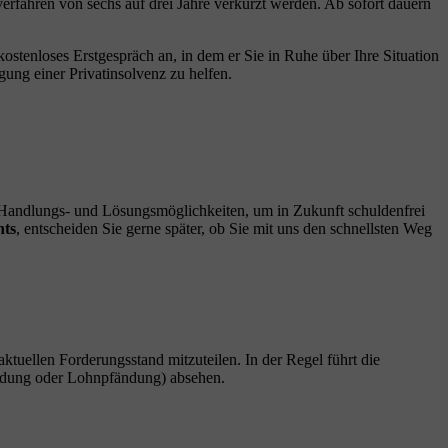
erfahren von sechs auf drei Jahre verkürzt werden. Ab sofort dauern
ostenloses Erstgespräch an, in dem er Sie in Ruhe über Ihre Situation
ung einer Privatinsolvenz zu helfen.
n Handlungs- und Lösungsmöglichkeiten, um in Zukunft schuldenfrei
hts
, entscheiden Sie gerne später, ob Sie mit uns den schnellsten Weg
 aktuellen Forderungsstand mitzuteilen. In der Regel führt die
fändung oder Lohnpfändung) absehen.