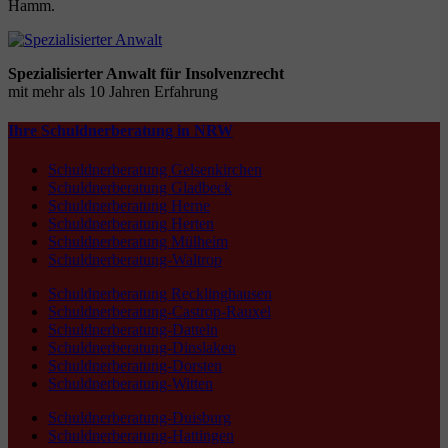
Hamm.
Spezialisierter Anwalt für Insolvenzrecht
mit mehr als 10 Jahren Erfahrung
Ihre Schuldnerberatung in NRW
Schuldnerberatung Gelsenkirchen
Schuldnerberatung Gladbeck
Schuldnerberatung Herne
Schuldnerberatung Herten
Schuldnerberatung Mülheim
Schuldnerberatung-Waltrop
Schuldnerberatung Recklinghausen
Schuldnerberatung-Castrop-Rauxel
Schuldnerberatung-Datteln
Schuldnerberatung-Dinslaken
Schuldnerberatung-Dorsten
Schuldnerberatung-Witten
Schuldnerberatung-Duisburg
Schuldnerberatung-Hattingen