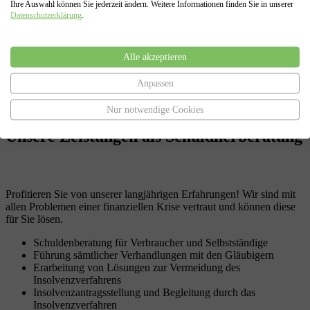
Ihre Auswahl können Sie jederzeit ändern. Weitere Informationen finden Sie in unserer
Antrag auf Eröffnung der Insolvenz ( Privatinsolvenz oder
Datenschutzerklärung
.
Regelinsolvenz) , sowie den Antrag auf Restschuldbefreiung.
Darüber hinaus vertreten wir Sie in allen Verfahrensabschnitten
eines Insolvenzverfahrens, von der Antragstellung bis zur Erteilung
Alle akzeptieren
der Restschuldbefreiung.
Anpassen
Nur notwendige Cookies
Unsere Leistungen
als Schuldnerberatung
Profitieren Sie von unserer langjährigen Erfahrungen! Wir sind mit
allen Problemen einer finanziellen Krise vertraut und können diese
für Sie lösen.
Schuldenberatung für Verbraucher und Selbstständige
Führung sämtlicher Verhandlungen mit den Gläubigern
Erarbeitung von Lösungen zur Vermeidung des
Insolvenzverfahrens
Insolvenzantragsstellung und Begleitung durch das
Insolvenzverfahren