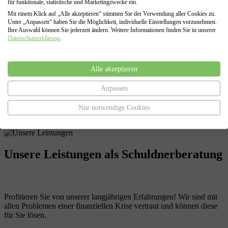
für funktionale, statistische und Marketingzwecke ein.
Mit einem Klick auf „Alle akzeptieren“ stimmen Sie der Verwendung aller Cookies zu.
Unter „Anpassen“ haben Sie die Möglichkeit, individuelle Einstellungen vorzunehmen.
Regel- oder Verbraucherinsolvenz
Ihre Auswahl können Sie jederzeit ändern. Weitere Informationen finden Sie in unserer
Datenschutzerklärung
.
Falls eine außergerichtliche Einigung nicht möglich sein sollte,
erstellen wir auf Grundlage aller zusammengetragenen Daten Ihren
Antrag auf Eröffnung der Insolvenz ( Privatinsolvenz oder
Alle akzeptieren
Regelinsolvenz) , sowie den Antrag auf Restschuldbefreiung.
Darüber hinaus vertreten wir Sie in allen Verfahrensabschnitten
eines Insolvenzverfahrens, von der Antragstellung bis zur Erteilung
Anpassen
der Restschuldbefreiung.
Nur notwendige Cookies
Unsere Leistungen
als Schuldnerberatung
Profitieren Sie von unserer langjährigen Erfahrungen! Wir sind mit
allen Problemen einer finanziellen Krise vertraut und können diese
für Sie lösen.