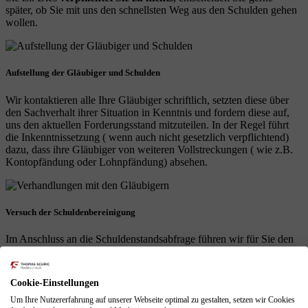
später, ob Sie mit uns den schnellsten Weg aus den Schulden gehen
wollen.
Aufstellung der Gläubiger und Schulden
Wir kontaktieren alle Ihre Gläubiger schriftlich, setzten diese über
den Sachverhalt ihrer Situation in Kenntnis und fordern diese auf,
uns den aktuellen Forderungsstand mitzuteilen. In der Regel führt
die Inkenntnissetzung ( wenn auch nicht gesetzlich verpflichtend)
dazu, dass ihre Gläubiger von weiteren Vollstreckungen ( wie z.B.
Kontopfändung oder Lohnpfändung) absehen.
Versuch der Schuldenbereinigung
Im Anschluss an die Schuldenstandsabfrage führen wir für Sie den
nach § 305 InsO gesetzlich vorgeschriebenen, außergerichtlichen
Schuldenbereinigungsversuch durch. Hierbei legen wir Ihren
Gläubigern dar, dass Sie ihre Forderungen derzeit nicht erfüllen
Cookie-Einstellungen
können.
Um Ihre Nutzererfahrung auf unserer Webseite optimal zu gestalten, setzen wir Cookies