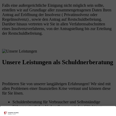
Falls eine außergerichtliche Einigung nicht möglich sein sollte,
erstellen wir auf Grundlage aller zusammengetragenen Daten Ihren
Antrag auf Eröffnung der Insolvenz ( Privatinsolvenz oder
Regelinsolvenz) , sowie den Antrag auf Restschuldbefreiung.
Darüber hinaus vertreten wir Sie in allen Verfahrensabschnitten
eines Insolvenzverfahrens, von der Antragstellung bis zur Erteilung
der Restschuldbefreiung.
Unsere Leistungen
als Schuldnerberatung
Profitieren Sie von unserer langjährigen Erfahrungen! Wir sind mit
allen Problemen einer finanziellen Krise vertraut und können diese
für Sie lösen.
Schuldenberatung für Verbraucher und Selbstständige
Führung sämtlicher Verhandlungen mit den Gläubigern
Erarbeitung von Lösungen zur Vermeidung des
Insolvenzverfahrens