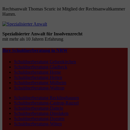
Rechtsanwalt Thomas Scuric ist Mitglied der Rechtsanwaltkammer
Hamm.
Spezialisierter Anwalt für Insolvenzrecht
mit mehr als 10 Jahren Erfahrung
Ihre Schuldnerberatung in NRW
Schuldnerberatung Gelsenkirchen
Schuldnerberatung Gladbeck
Schuldnerberatung Herne
Schuldnerberatung Herten
Schuldnerberatung Mülheim
Schuldnerberatung-Waltrop
Schuldnerberatung Recklinghausen
Schuldnerberatung-Castrop-Rauxel
Schuldnerberatung-Datteln
Schuldnerberatung-Dinslaken
Schuldnerberatung-Dorsten
Schuldnerberatung-Witten