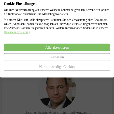
Cookie-Einstellungen
Insolvenzantragsstellung und Begleitung durch das
Insolvenzverfahren
Um Ihre Nutzererfahrung auf unserer Webseite optimal zu gestalten, setzen wir Cookies
Vertretung gegenüber dem Insolvenzgericht und dem
für funktionale, statistische und Marketingzwecke ein.
Insolvenzverwalter
Mit einem Klick auf „Alle akzeptieren“ stimmen Sie der Verwendung aller Cookies zu.
Unter „Anpassen“ haben Sie die Möglichkeit, individuelle Einstellungen vorzunehmen.
Ihre Auswahl können Sie jederzeit ändern. Weitere Informationen finden Sie in unserer
Datenschutzerklärung
.
Haben Sie Fragen?
Alle akzeptieren
Anpassen
Sprechen Sie uns an.
Wir helfen Ihnen gerne!
Nur notwendige Cookies
Thomas Scuric
Anwalt für Insolvenzrecht