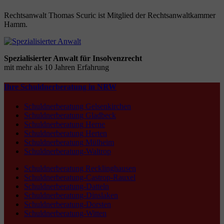
Rechtsanwalt Thomas Scuric ist Mitglied der Rechtsanwaltkammer
Hamm.
Spezialisierter Anwalt für Insolvenzrecht
mit mehr als 10 Jahren Erfahrung
Ihre Schuldnerberatung in NRW
Schuldnerberatung Gelsenkirchen
Schuldnerberatung Gladbeck
Schuldnerberatung Herne
Schuldnerberatung Herten
Schuldnerberatung Mülheim
Schuldnerberatung-Waltrop
Schuldnerberatung Recklinghausen
Schuldnerberatung-Castrop-Rauxel
Schuldnerberatung-Datteln
Schuldnerberatung-Dinslaken
Schuldnerberatung-Dorsten
Schuldnerberatung-Witten