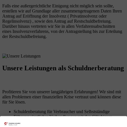
Falls eine außergerichtliche Einigung nicht möglich sein sollte,
erstellen wir auf Grundlage aller zusammengetragenen Daten Ihren
Antrag auf Eröffnung der Insolvenz ( Privatinsolvenz oder
Regelinsolvenz) , sowie den Antrag auf Restschuldbefreiung.
Darüber hinaus vertreten wir Sie in allen Verfahrensabschnitten
eines Insolvenzverfahrens, von der Antragstellung bis zur Erteilung
der Restschuldbefreiung.
Unsere Leistungen
als Schuldnerberatung
Profitieren Sie von unserer langjährigen Erfahrungen! Wir sind mit
allen Problemen einer finanziellen Krise vertraut und können diese
für Sie lösen.
Schuldenberatung für Verbraucher und Selbstständige
Führung sämtlicher Verhandlungen mit den Gläubigern
Erarbeitung von Lösungen zur Vermeidung des
Insolvenzverfahrens