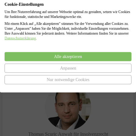
Cookie-Einstellungen
Insolvenzantragsstellung und Begleitung durch das
Insolvenzverfahren
Um Ihre Nutzererfahrung auf unserer Webseite optimal zu gestalten, setzen wir Cookies
Vertretung gegenüber dem Insolvenzgericht und dem
für funktionale, statistische und Marketingzwecke ein.
Insolvenzverwalter
Mit einem Klick auf „Alle akzeptieren“ stimmen Sie der Verwendung aller Cookies zu.
Unter „Anpassen“ haben Sie die Möglichkeit, individuelle Einstellungen vorzunehmen.
Ihre Auswahl können Sie jederzeit ändern. Weitere Informationen finden Sie in unserer
Datenschutzerklärung
.
Haben Sie Fragen?
Alle akzeptieren
Anpassen
Sprechen Sie uns an.
Wir helfen Ihnen gerne!
Nur notwendige Cookies
Thomas Scuric
Anwalt für Insolvenzrecht