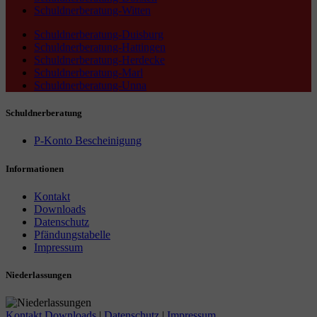
Schuldnerberatung-Witten
Schuldnerberatung-Duisburg
Schuldnerberatung-Hattingen
Schuldnerberatung-Herdecke
Schuldnerberatung-Marl
Schuldnerberatung-Unna
Schuldnerberatung
P-Konto Bescheinigung
Informationen
Kontakt
Downloads
Datenschutz
Pfändungstabelle
Impressum
Niederlassungen
Kontakt
Downloads
|
Datenschutz
|
Impressum