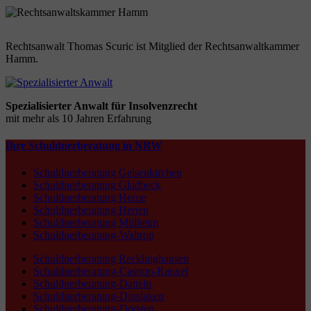
Rechtsanwalt Thomas Scuric ist Mitglied der Rechtsanwaltkammer
Hamm.
Spezialisierter Anwalt für Insolvenzrecht
mit mehr als 10 Jahren Erfahrung
Ihre Schuldnerberatung in NRW
Schuldnerberatung Gelsenkirchen
Schuldnerberatung Gladbeck
Schuldnerberatung Herne
Schuldnerberatung Herten
Schuldnerberatung Mülheim
Schuldnerberatung-Waltrop
Schuldnerberatung Recklinghausen
Schuldnerberatung-Castrop-Rauxel
Schuldnerberatung-Datteln
Schuldnerberatung-Dinslaken
Schuldnerberatung-Dorsten