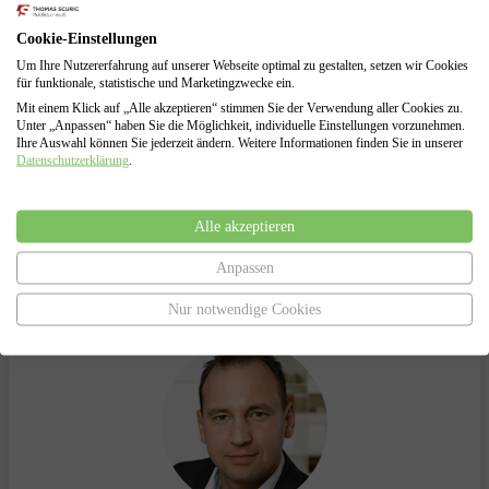
Erarbeitung von Lösungen zur Vermeidung des
Cookie-Einstellungen
Insolvenzverfahrens
Insolvenzantragsstellung und Begleitung durch das
Um Ihre Nutzererfahrung auf unserer Webseite optimal zu gestalten, setzen wir Cookies
Insolvenzverfahren
für funktionale, statistische und Marketingzwecke ein.
Vertretung gegenüber dem Insolvenzgericht und dem
Mit einem Klick auf „Alle akzeptieren“ stimmen Sie der Verwendung aller Cookies zu.
Insolvenzverwalter
Unter „Anpassen“ haben Sie die Möglichkeit, individuelle Einstellungen vorzunehmen.
Ihre Auswahl können Sie jederzeit ändern. Weitere Informationen finden Sie in unserer
Datenschutzerklärung
.
Alle akzeptieren
Haben Sie Fragen?
Anpassen
Sprechen Sie uns an.
Nur notwendige Cookies
Wir helfen Ihnen gerne!