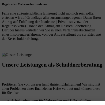
Regel- oder Verbraucherinsolvenz
Falls eine außergerichtliche Einigung nicht möglich sein sollte,
erstellen wir auf Grundlage aller zusammengetragenen Daten Ihren
Antrag auf Eröffnung der Insolvenz ( Privatinsolvenz oder
Regelinsolvenz) , sowie den Antrag auf Restschuldbefreiung.
Darüber hinaus vertreten wir Sie in allen Verfahrensabschnitten
eines Insolvenzverfahrens, von der Antragstellung bis zur Erteilung
der Restschuldbefreiung.
Unsere Leistungen
als Schuldnerberatung
Profitieren Sie von unserer langjährigen Erfahrungen! Wir sind mit
allen Problemen einer finanziellen Krise vertraut und können diese
für Sie lösen.
Schuldenberatung für Verbraucher und Selbstständige
Führung sämtlicher Verhandlungen mit den Gläubigern