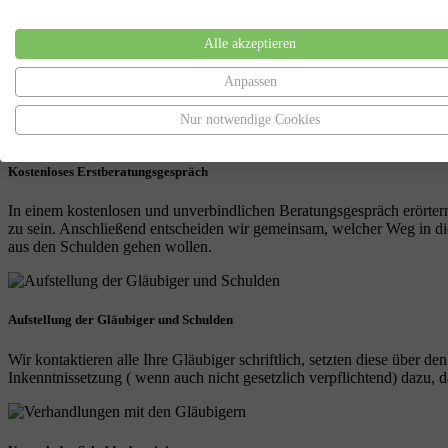
Jetzt gibt es noch mehr Grund zur Freude! Der Deutsche Bundestag ha
dauern Privatinsolvenzen und Regelinsolvenzen maximal drei Jahre! M
Alle akzeptieren
Nehmen Sie noch heute Kontakt mit uns auf und vereinbaren Sie ein k
uns an Ihrer Seite werden Sie die schuldenfreiheit in greifbare Nähe b
Anpassen
Nur notwendige Cookies
Kostenloses Erstberatungsgespräch
In einem kostenlosen und unverbindlichen Beratungsgespräch erörtern
zu sein. Anschließend entscheiden wir gemeinsam, welcher Weg in die 
aus den Schulden gehen wollen.
Aufstellung der Gläubiger und Schulden
Wir kontaktieren alle Ihre Gläubiger schriftlich, setzten diese über de
Inkenntnissetzung ( wenn auch nicht gesetzlich verpflichtend) dazu