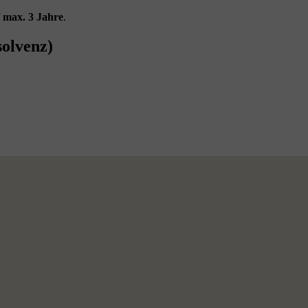
f
max. 3 Jahre
.
solvenz)