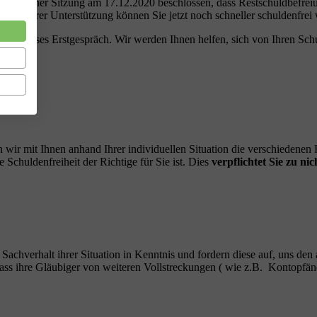
t in seiner Sitzung am 17.12.2020 beschlossen, dass Restschuldbefreiun
it unserer Unterstützung können Sie jetzt noch schneller schuldenfrei
ostenloses Erstgespräch. Wir werden Ihnen helfen, sich von Ihren Sch
ringen.
 wir mit Ihnen anhand Ihrer individuellen Situation die verschiedene
Schuldenfreiheit der Richtige für Sie ist. Dies
verpflichtet Sie zu nic
n Sachverhalt ihrer Situation in Kenntnis und fordern diese auf, uns den
, dass ihre Gläubiger von weiteren Vollstreckungen ( wie z.B. Kontop