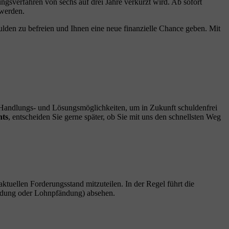
gsverfahren von sechs auf drei Jahre verkürzt wird. Ab sofort
 werden.
ulden zu befreien und Ihnen eine neue finanzielle Chance geben. Mit
n Handlungs- und Lösungsmöglichkeiten, um in Zukunft schuldenfrei
hts
, entscheiden Sie gerne später, ob Sie mit uns den schnellsten Weg
 aktuellen Forderungsstand mitzuteilen. In der Regel führt die
fändung oder Lohnpfändung) absehen.