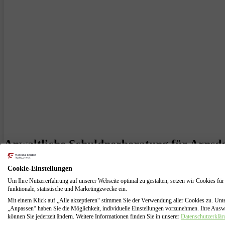
Anwaltliche Schuldnerberatung für Arnsdo
Sie sind in Arnsdorf und stecken in Schulden? Sie möchten schuldenfr
Cookie-Einstellungen
Jahren Erfahrung, bietet Ihnen gerne seine Unterstützung an. Wir vers
Um Ihre Nutzererfahrung auf unserer Webseite optimal zu gestalten, setzen wir Cookies für
funktionale, statistische und Marketingzwecke ein.
Mit unserer Schuldnerberatung und Insolvenzberatung können wir Ihn
und schuldenfrei zu werden. Wir sind Experten in Insolvenzsachen und 
Mit einem Klick auf „Alle akzeptieren“ stimmen Sie der Verwendung aller Cookies zu. Unt
„Anpassen“ haben Sie die Möglichkeit, individuelle Einstellungen vorzunehmen. Ihre Aus
Restschuldbefreiung.
können Sie jederzeit ändern. Weitere Informationen finden Sie in unserer
Datenschutzerklär