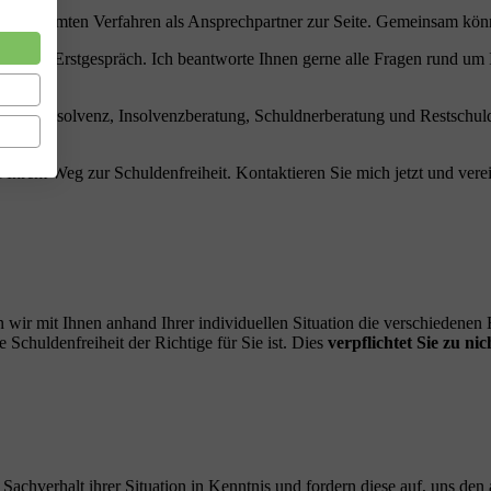
im gesamten Verfahren als Ansprechpartner zur Seite. Gemeinsam können
enloses Erstgespräch. Ich beantworte Ihnen gerne alle Fragen rund um
Privatinsolvenz, Insolvenzberatung, Schuldnerberatung und Restschuld
 Ihrem Weg zur Schuldenfreiheit. Kontaktieren Sie mich jetzt und verei
 wir mit Ihnen anhand Ihrer individuellen Situation die verschiedene
Schuldenfreiheit der Richtige für Sie ist. Dies
verpflichtet Sie zu nic
n Sachverhalt ihrer Situation in Kenntnis und fordern diese auf, uns den