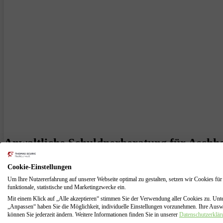
Anwaltliche Schuldnerberatung für Aschhe
Sie stecken in Aschheim in finanziellen Schwierigkeiten und wollen s
Cookie-Einstellungen
von mir zu Ihrem Weg aus den Schulden beraten!
Um Ihre Nutzererfahrung auf unserer Webseite optimal zu gestalten, setzen wir Cookies für
funktionale, statistische und Marketingzwecke ein.
Wir können Ihnen bei einer erfolgreichen Privatinsolvenz helfen. Dies
Mit einem Klick auf „Alle akzeptieren“ stimmen Sie der Verwendung aller Cookies zu. Unt
Die neue Insolvenzordnung vom 17. Dezember 2020 verkürzt die Dauer
„Anpassen“ haben Sie die Möglichkeit, individuelle Einstellungen vorzunehmen. Ihre Aus
können Sie jederzeit ändern. Weitere Informationen finden Sie in unserer
Datenschutzerklär
Lebensstart.