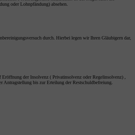
fändung oder Lohnpfändung) absehen.
nbereinigungsversuch durch. Hierbei legen wir Ihren Gläubigern dar,
f Eröffnung der Insolvenz ( Privatinsolvenz oder Regelinsolvenz) ,
r Antragstellung bis zur Erteilung der Restschuldbefreiung.