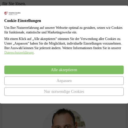
für Sie lösen.
Schuldenberatung für Verbraucher und Selbstständige
Führung sämtlicher Verhandlungen mit den Gläubigern
Cookie-Einstellungen
Erarbeitung von Lösungen zur Vermeidung des
Um Ihre Nutzererfahrung auf unserer Webseite optimal zu gestalten, setzen wir Cookies
Insolvenzverfahrens
für funktionale, statistische und Marketingzwecke ein.
Insolvenzantragsstellung und Begleitung durch das
Mit einem Klick auf „Alle akzeptieren“ stimmen Sie der Verwendung aller Cookies zu.
Insolvenzverfahren
Unter „Anpassen“ haben Sie die Möglichkeit, individuelle Einstellungen vorzunehmen.
Vertretung gegenüber dem Insolvenzgericht und dem
Ihre Auswahl können Sie jederzeit ändern. Weitere Informationen finden Sie in unserer
Insolvenzverwalter
Datenschutzerklärung
.
Alle akzeptieren
Haben Sie Fragen?
Anpassen
Nur notwendige Cookies
Sprechen Sie uns an.
Wir helfen Ihnen gerne!