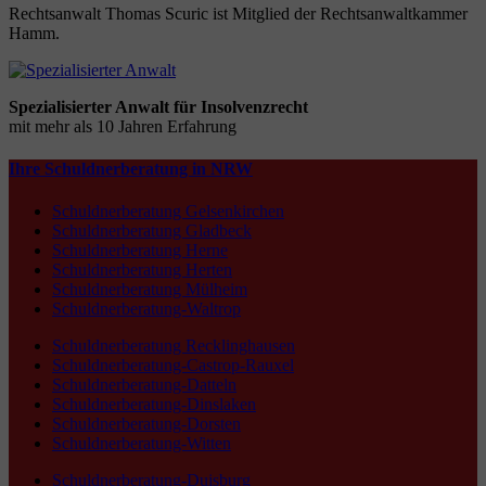
Rechtsanwalt Thomas Scuric ist Mitglied der Rechtsanwaltkammer
Hamm.
Spezialisierter Anwalt für Insolvenzrecht
mit mehr als 10 Jahren Erfahrung
Ihre Schuldnerberatung in NRW
Schuldnerberatung Gelsenkirchen
Schuldnerberatung Gladbeck
Schuldnerberatung Herne
Schuldnerberatung Herten
Schuldnerberatung Mülheim
Schuldnerberatung-Waltrop
Schuldnerberatung Recklinghausen
Schuldnerberatung-Castrop-Rauxel
Schuldnerberatung-Datteln
Schuldnerberatung-Dinslaken
Schuldnerberatung-Dorsten
Schuldnerberatung-Witten
Schuldnerberatung-Duisburg