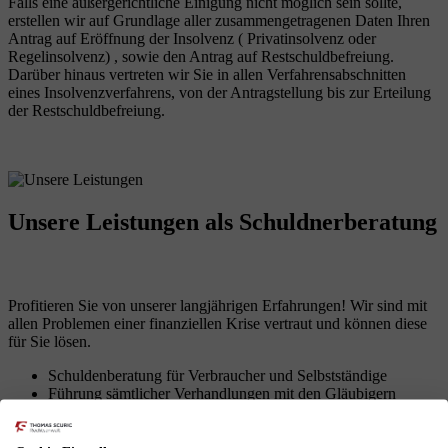
Falls eine außergerichtliche Einigung nicht möglich sein sollte,
erstellen wir auf Grundlage aller zusammengetragenen Daten Ihren
Antrag auf Eröffnung der Insolvenz ( Privatinsolvenz oder
Regelinsolvenz) , sowie den Antrag auf Restschuldbefreiung.
Darüber hinaus vertreten wir Sie in allen Verfahrensabschnitten
eines Insolvenzverfahrens, von der Antragstellung bis zur Erteilung
der Restschuldbefreiung.
Unsere Leistungen
als Schuldnerberatung
Profitieren Sie von unserer langjährigen Erfahrungen! Wir sind mit
allen Problemen einer finanziellen Krise vertraut und können diese
für Sie lösen.
Schuldenberatung für Verbraucher und Selbstständige
Führung sämtlicher Verhandlungen mit den Gläubigern
Erarbeitung von Lösungen zur Vermeidung des
Insolvenzverfahrens
Insolvenzantragsstellung und Begleitung durch das