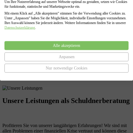
Um Ihre Nutzererfahrung auf unserer Webseite optimal zu gestalten, setzen wir Cookies
können.
für funktionale, statistische und Marketingzwecke ein.
Mit einem Klick auf „Alle akzeptieren“ stimmen Sie der Verwendung aller Cookies zu.
Unter „Anpassen“ haben Sie die Möglichkeit, individuelle Einstellungen vorzunehmen.
Ihre Auswahl können Sie jederzeit ändern. Weitere Informationen finden Sie in unserer
Regel- oder Verbraucherinsolvenz
Datenschutzerklärung
.
Falls eine außergerichtliche Einigung nicht möglich sein sollte,
erstellen wir auf Grundlage aller zusammengetragenen Daten Ihren
Alle akzeptieren
Antrag auf Eröffnung der Insolvenz ( Privatinsolvenz oder
Regelinsolvenz) , sowie den Antrag auf Restschuldbefreiung.
Darüber hinaus vertreten wir Sie in allen Verfahrensabschnitten
Anpassen
eines Insolvenzverfahrens, von der Antragstellung bis zur Erteilung
der Restschuldbefreiung.
Nur notwendige Cookies
Unsere Leistungen
als Schuldnerberatung
Profitieren Sie von unserer langjährigen Erfahrungen! Wir sind mit
allen Problemen einer finanziellen Krise vertraut und können diese