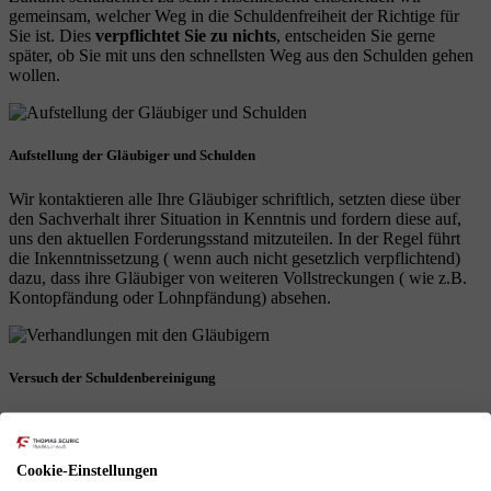
gemeinsam, welcher Weg in die Schuldenfreiheit der Richtige für
Sie ist. Dies
verpflichtet Sie zu nichts
, entscheiden Sie gerne
später, ob Sie mit uns den schnellsten Weg aus den Schulden gehen
wollen.
Aufstellung der Gläubiger und Schulden
Wir kontaktieren alle Ihre Gläubiger schriftlich, setzten diese über
den Sachverhalt ihrer Situation in Kenntnis und fordern diese auf,
uns den aktuellen Forderungsstand mitzuteilen. In der Regel führt
die Inkenntnissetzung ( wenn auch nicht gesetzlich verpflichtend)
dazu, dass ihre Gläubiger von weiteren Vollstreckungen ( wie z.B.
Kontopfändung oder Lohnpfändung) absehen.
Versuch der Schuldenbereinigung
Im Anschluss an die Schuldenstandsabfrage führen wir für Sie den
nach § 305 InsO gesetzlich vorgeschriebenen, außergerichtlichen
Schuldenbereinigungsversuch durch. Hierbei legen wir Ihren
Cookie-Einstellungen
Gläubigern dar, dass Sie ihre Forderungen derzeit nicht erfüllen