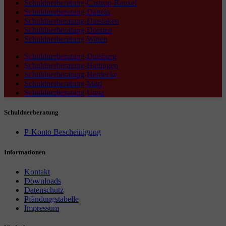
Schuldnerberatung-Castrop-Rauxel
Schuldnerberatung-Datteln
Schuldnerberatung-Dinslaken
Schuldnerberatung-Dorsten
Schuldnerberatung-Witten
Schuldnerberatung-Duisburg
Schuldnerberatung-Hattingen
Schuldnerberatung-Herdecke
Schuldnerberatung-Marl
Schuldnerberatung-Unna
Schuldnerberatung
P-Konto Bescheinigung
Informationen
Kontakt
Downloads
Datenschutz
Pfändungstabelle
Impressum