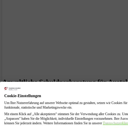
Anwaltliche Schuldnerberatung für Auetal 
In Auetal haben viele Menschen Schwierigkeiten, ihre Schulden zu beg
Cookie-Einstellungen
unerwartete Kostenbelastung erlitten. Egal, welche Gründe Ihr Schul
Um Ihre Nutzererfahrung auf unserer Webseite optimal zu gestalten, setzen wir Cookies für
funktionale, statistische und Marketingzwecke ein.
Unser Insolvenzanwalt mit über 15 Jahren Erfahrung mit dem Insolve
Mit einem Klick auf „Alle akzeptieren“ stimmen Sie der Verwendung aller Cookies zu. Unt
Mit einer Privatinsolvenz können Sie einen Weg finden, Ihre Schuld
„Anpassen“ haben Sie die Möglichkeit, individuelle Einstellungen vorzunehmen. Ihre Aus
können Sie jederzeit ändern. Weitere Informationen finden Sie in unserer
Datenschutzerklär
Privatinsolvenz oder eines Regelinsolvenzverfahrens nur noch drei Ja