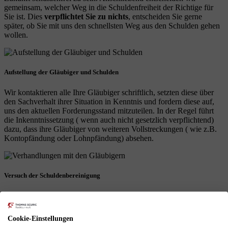
gemeinsam, welcher Weg in die Schuldenfreiheit der Richtige für
Sie ist. Dies
verpflichtet Sie zu nichts
, entscheiden Sie gerne
später, ob Sie mit uns den schnellsten Weg aus den Schulden gehen
wollen.
Aufstellung der Gläubiger und Schulden
Wir kontaktieren alle Ihre Gläubiger schriftlich, setzten diese über
den Sachverhalt ihrer Situation in Kenntnis und fordern diese auf,
uns den aktuellen Forderungsstand mitzuteilen. In der Regel führt
die Inkenntnissetzung ( wenn auch nicht gesetzlich verpflichtend)
dazu, dass ihre Gläubiger von weiteren Vollstreckungen ( wie z.B.
Kontopfändung oder Lohnpfändung) absehen.
Versuch der Schuldenbereinigung
Im Anschluss an die Schuldenstandsabfrage führen wir für Sie den
nach § 305 InsO gesetzlich vorgeschriebenen, außergerichtlichen
Schuldenbereinigungsversuch durch. Hierbei legen wir Ihren
Cookie-Einstellungen
Gläubigern dar, dass Sie ihre Forderungen derzeit nicht erfüllen