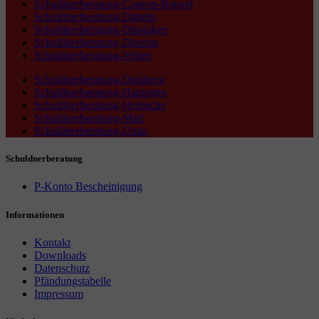
Schuldnerberatung-Castrop-Rauxel
Schuldnerberatung-Datteln
Schuldnerberatung-Dinslaken
Schuldnerberatung-Dorsten
Schuldnerberatung-Witten
Schuldnerberatung-Duisburg
Schuldnerberatung-Hattingen
Schuldnerberatung-Herdecke
Schuldnerberatung-Marl
Schuldnerberatung-Unna
Schuldnerberatung
P-Konto Bescheinigung
Informationen
Kontakt
Downloads
Datenschutz
Pfändungstabelle
Impressum