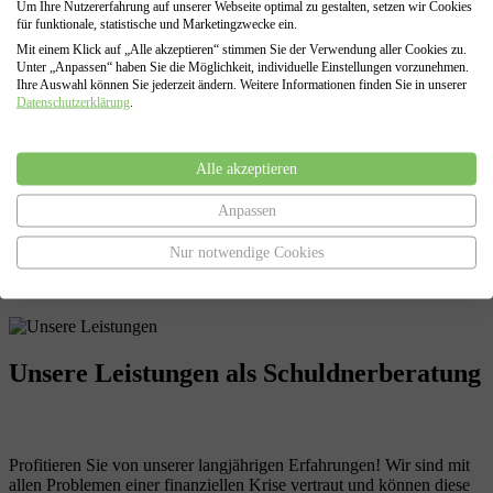
Um Ihre Nutzererfahrung auf unserer Webseite optimal zu gestalten, setzen wir Cookies
können.
für funktionale, statistische und Marketingzwecke ein.
Mit einem Klick auf „Alle akzeptieren“ stimmen Sie der Verwendung aller Cookies zu.
Unter „Anpassen“ haben Sie die Möglichkeit, individuelle Einstellungen vorzunehmen.
Ihre Auswahl können Sie jederzeit ändern. Weitere Informationen finden Sie in unserer
Regel- oder Verbraucherinsolvenz
Datenschutzerklärung
.
Falls eine außergerichtliche Einigung nicht möglich sein sollte,
erstellen wir auf Grundlage aller zusammengetragenen Daten Ihren
Alle akzeptieren
Antrag auf Eröffnung der Insolvenz ( Privatinsolvenz oder
Regelinsolvenz) , sowie den Antrag auf Restschuldbefreiung.
Darüber hinaus vertreten wir Sie in allen Verfahrensabschnitten
Anpassen
eines Insolvenzverfahrens, von der Antragstellung bis zur Erteilung
der Restschuldbefreiung.
Nur notwendige Cookies
Unsere Leistungen
als Schuldnerberatung
Profitieren Sie von unserer langjährigen Erfahrungen! Wir sind mit
allen Problemen einer finanziellen Krise vertraut und können diese