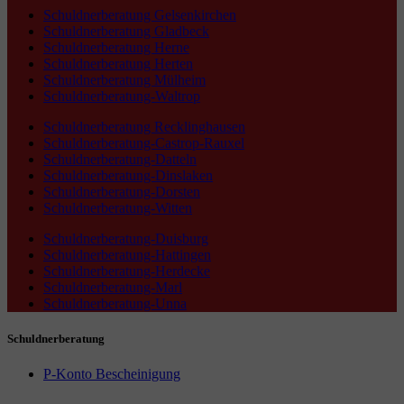
Schuldnerberatung Gelsenkirchen
Schuldnerberatung Gladbeck
Schuldnerberatung Herne
Schuldnerberatung Herten
Schuldnerberatung Mülheim
Schuldnerberatung-Waltrop
Schuldnerberatung Recklinghausen
Schuldnerberatung-Castrop-Rauxel
Schuldnerberatung-Datteln
Schuldnerberatung-Dinslaken
Schuldnerberatung-Dorsten
Schuldnerberatung-Witten
Schuldnerberatung-Duisburg
Schuldnerberatung-Hattingen
Schuldnerberatung-Herdecke
Schuldnerberatung-Marl
Schuldnerberatung-Unna
Schuldnerberatung
P-Konto Bescheinigung