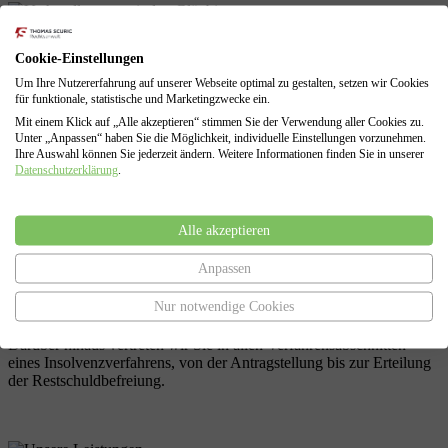
Versuch der Schuldenbereinigung
Cookie-Einstellungen
Um Ihre Nutzererfahrung auf unserer Webseite optimal zu gestalten, setzen wir Cookies
Im Anschluss an die Schuldenstandsabfrage führen wir für Sie den
für funktionale, statistische und Marketingzwecke ein.
nach § 305 InsO gesetzlich vorgeschriebenen, außergerichtlichen
Mit einem Klick auf „Alle akzeptieren“ stimmen Sie der Verwendung aller Cookies zu.
Schuldenbereinigungsversuch durch. Hierbei legen wir Ihren
Unter „Anpassen“ haben Sie die Möglichkeit, individuelle Einstellungen vorzunehmen.
Gläubigern dar, dass Sie ihre Forderungen derzeit nicht erfüllen
Ihre Auswahl können Sie jederzeit ändern. Weitere Informationen finden Sie in unserer
können.
Datenschutzerklärung
.
Alle akzeptieren
Regel- oder Verbraucherinsolvenz
Anpassen
Falls eine außergerichtliche Einigung nicht möglich sein sollte,
erstellen wir auf Grundlage aller zusammengetragenen Daten Ihren
Nur notwendige Cookies
Antrag auf Eröffnung der Insolvenz ( Privatinsolvenz oder
Regelinsolvenz) , sowie den Antrag auf Restschuldbefreiung.
Darüber hinaus vertreten wir Sie in allen Verfahrensabschnitten
eines Insolvenzverfahrens, von der Antragstellung bis zur Erteilung
der Restschuldbefreiung.