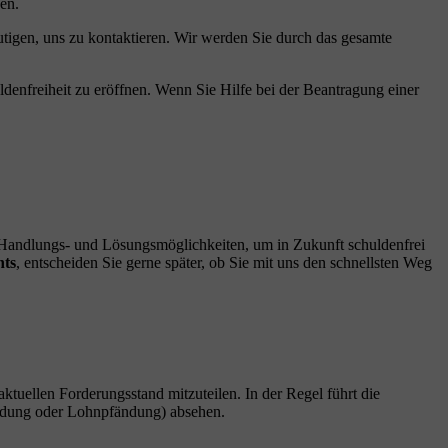
en.
utigen, uns zu kontaktieren. Wir werden Sie durch das gesamte
ldenfreiheit zu eröffnen. Wenn Sie Hilfe bei der Beantragung einer
n Handlungs- und Lösungsmöglichkeiten, um in Zukunft schuldenfrei
hts
, entscheiden Sie gerne später, ob Sie mit uns den schnellsten Weg
 aktuellen Forderungsstand mitzuteilen. In der Regel führt die
fändung oder Lohnpfändung) absehen.