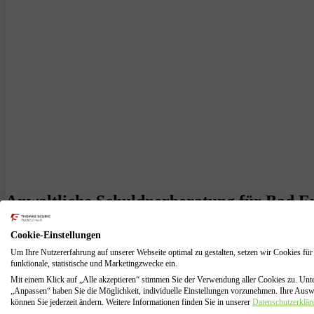
Anwaltliche Schuldnerberatung für Bad Em
Wenn Sie in Bad Ems mit Schulden überfordert sind und eine Lösung 
Cookie-Einstellungen
und der Insolvenzberatung. Wir können Ihnen helfen, zur Schuldenfre
Um Ihre Nutzererfahrung auf unserer Webseite optimal zu gestalten, setzen wir Cookies für
funktionale, statistische und Marketingzwecke ein.
Wenn Sie sich für einen Neuanfang entscheiden, können wir Sie bei de
Restschuldbefreiung zu beantragen.
Mit einem Klick auf „Alle akzeptieren“ stimmen Sie der Verwendung aller Cookies zu. Unt
„Anpassen“ haben Sie die Möglichkeit, individuelle Einstellungen vorzunehmen. Ihre Aus
können Sie jederzeit ändern. Weitere Informationen finden Sie in unserer
Datenschutzerklär
Ab dem 17.12.2020 dauert ein Privatinsolvenzverfahren in Deutschland 