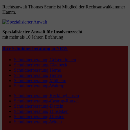
Rechtsanwalt Thomas Scuric ist Mitglied der Rechtsanwaltkammer
Hamm.
Spezialisierter Anwalt für Insolvenzrecht
mit mehr als 10 Jahren Erfahrung
Ihre Schuldnerberatung in NRW
Schuldnerberatung Gelsenkirchen
Schuldnerberatung Gladbeck
Schuldnerberatung Herne
Schuldnerberatung Herten
Schuldnerberatung Mülheim
Schuldnerberatung-Waltrop
Schuldnerberatung Recklinghausen
Schuldnerberatung-Castrop-Rauxel
Schuldnerberatung-Datteln
Schuldnerberatung-Dinslaken
Schuldnerberatung-Dorsten
Schuldnerberatung-Witten