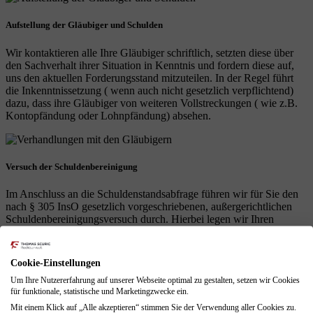
Aufstellung der Gläubiger und Schulden
Wir kontaktieren alle Ihre Gläubiger schriftlich, setzten diese über
den Sachverhalt ihrer Situation in Kenntnis und fordern diese auf,
uns den aktuellen Forderungsstand mitzuteilen. In der Regel führt
die Inkenntnissetzung ( wenn auch nicht gesetzlich verpflichtend)
dazu, dass ihre Gläubiger von weiteren Vollstreckungen ( wie z.B.
Kontopfändung oder Lohnpfändung) absehen.
Versuch der Schuldenbereinigung
Im Anschluss an die Schuldenstandsabfrage führen wir für Sie den
nach § 305 InsO gesetzlich vorgeschriebenen, außergerichtlichen
Schuldenbereinigungsversuch durch. Hierbei legen wir Ihren
Gläubigern dar, dass Sie ihre Forderungen derzeit nicht erfüllen
können.
Cookie-Einstellungen
Um Ihre Nutzererfahrung auf unserer Webseite optimal zu gestalten, setzen wir Cookies
für funktionale, statistische und Marketingzwecke ein.
Regel- oder Verbraucherinsolvenz
Mit einem Klick auf „Alle akzeptieren“ stimmen Sie der Verwendung aller Cookies zu.