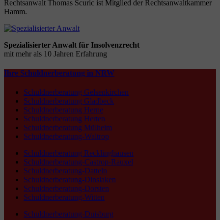
Rechtsanwalt Thomas Scuric ist Mitglied der Rechtsanwaltkammer
Hamm.
Spezialisierter Anwalt für Insolvenzrecht
mit mehr als 10 Jahren Erfahrung
Ihre Schuldnerberatung in NRW
Schuldnerberatung Gelsenkirchen
Schuldnerberatung Gladbeck
Schuldnerberatung Herne
Schuldnerberatung Herten
Schuldnerberatung Mülheim
Schuldnerberatung-Waltrop
Schuldnerberatung Recklinghausen
Schuldnerberatung-Castrop-Rauxel
Schuldnerberatung-Datteln
Schuldnerberatung-Dinslaken
Schuldnerberatung-Dorsten
Schuldnerberatung-Witten
Schuldnerberatung-Duisburg