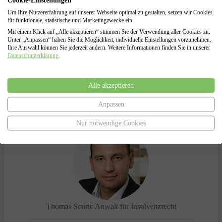
Cookie-Einstellungen
Insolvenzverfahren
Um Ihre Nutzererfahrung auf unserer Webseite optimal zu gestalten, setzen wir Cookies
Vertretung gegenüber dem Insolvenzgericht und dem
für funktionale, statistische und Marketingzwecke ein.
Insolvenzverwalter
Mit einem Klick auf „Alle akzeptieren“ stimmen Sie der Verwendung aller Cookies zu.
Unter „Anpassen“ haben Sie die Möglichkeit, individuelle Einstellungen vorzunehmen.
Ihre Auswahl können Sie jederzeit ändern. Weitere Informationen finden Sie in unserer
Datenschutzerklärung
.
Haben Sie Fragen?
Alle akzeptieren
Sprechen Sie uns an.
Anpassen
Wir helfen Ihnen gerne!
Nur notwendige Cookies
Thomas Scuric
Anwalt für Insolvenzrecht