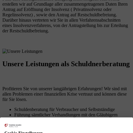
erstellen wir auf Grundlage aller zusammengetragenen Daten Ihren
Antrag auf Eröffnung der Insolvenz ( Privatinsolvenz oder
Regelinsolvenz) , sowie den Antrag auf Restschuldbefreiung.
Darüber hinaus vertreten wir Sie in allen Verfahrensabschnitten
eines Insolvenzverfahrens, von der Antragstellung bis zur Erteilung
der Restschuldbefreiung.
Unsere Leistungen
als Schuldnerberatung
Profitieren Sie von unserer langjährigen Erfahrungen! Wir sind mit
allen Problemen einer finanziellen Krise vertraut und können diese
für Sie lösen.
Schuldenberatung für Verbraucher und Selbstständige
Führung sämtlicher Verhandlungen mit den Gläubigern
Erarbeitung von Lösungen zur Vermeidung des
Insolvenzverfahrens
Insolvenzantragsstellung und Begleitung durch das