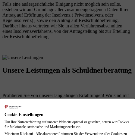
Falls eine außergerichtliche Einigung nicht möglich sein sollte,
erstellen wir auf Grundlage aller zusammengetragenen Daten Ihren
Antrag auf Eröffnung der Insolvenz ( Privatinsolvenz oder
Regelinsolvenz) , sowie den Antrag auf Restschuldbefreiung.
Darüber hinaus vertreten wir Sie in allen Verfahrensabschnitten
eines Insolvenzverfahrens, von der Antragstellung bis zur Erteilung
der Restschuldbefreiung.
Unsere Leistungen
als Schuldnerberatung
Profitieren Sie von unserer langjährigen Erfahrungen! Wir sind mit
allen Problemen einer finanziellen Krise vertraut und können diese
für Sie lösen.
Cookie-Einstellungen
Schuldenberatung für Verbraucher und Selbstständige
Führung sämtlicher Verhandlungen mit den Gläubigern
Um Ihre Nutzererfahrung auf unserer Webseite optimal zu gestalten, setzen wir Cookies
für funktionale, statistische und Marketingzwecke ein.
Erarbeitung von Lösungen zur Vermeidung des
Insolvenzverfahrens
Mit einem Klick auf „Alle akzeptieren“ stimmen Sie der Verwendung aller Cookies zu.