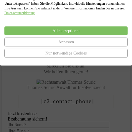
Insolvenzantragsstellung und Begleitung durch das
Unter „Anpassen“ haben Sie die Möglichkeit, individuelle Einstellungen vorzunehmen.
Insolvenzverfahren
Ihre Auswahl können Sie jederzeit ändern. Weitere Informationen finden Sie in unserer
Datenschutzerklärung
.
Vertretung gegenüber dem Insolvenzgericht und dem
Insolvenzverwalter
Alle akzeptieren
Anpassen
Haben Sie Fragen?
Nur notwendige Cookies
Sprechen Sie uns an.
Wir helfen Ihnen gerne!
Thomas Scuric
Anwalt für Insolvenzrecht
[c2_contact_phone]
Jetzt kostenlose
Erstberatung sichern!