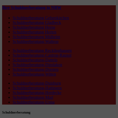
Ihre Schuldnerberatung in NRW
Schuldnerberatung Gelsenkirchen
Schuldnerberatung Gladbeck
Schuldnerberatung Herne
Schuldnerberatung Herten
Schuldnerberatung Mülheim
Schuldnerberatung-Waltrop
Schuldnerberatung Recklinghausen
Schuldnerberatung-Castrop-Rauxel
Schuldnerberatung-Datteln
Schuldnerberatung-Dinslaken
Schuldnerberatung-Dorsten
Schuldnerberatung-Witten
Schuldnerberatung-Duisburg
Schuldnerberatung-Hattingen
Schuldnerberatung-Herdecke
Schuldnerberatung-Marl
Schuldnerberatung-Unna
Schuldnerberatung