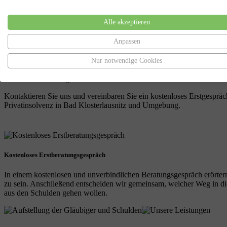
Sie sind in Bad Klosterlausnitz und haben Schulden? Sie wollen schu
Alle akzeptieren
beantragen und melden?
Anpassen
Unser Anwalt für Insolvenzrecht, mit über 15 Jahren Erfahrung, steht
geben wir Ihnen die notwendige Unterstützung und können Sie auf de
Nur notwendige Cookies
Seit dem 17. Dezember 2020 wurde das Gesetz für eine Privatinsolven
Restschuldbefreiung deutlich schneller und einfacher.
Kontaktieren Sie uns und vereinbaren Sie ein kostenloses Erstgespräc
Privatinsolvenz in Bad Klosterlausnitz und Umgebung.
Kostenloses Erstberatungsgespräch
In einem kostenlosen und unverbindlichen Beratungsgespräch erörtern
zu sein. Anschließend entscheiden wir gemeinsam, welcher Weg in die 
aus den Schulden gehen wollen.