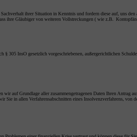
n Sachverhalt ihrer Situation in Kenntnis und fordern diese auf, uns den
, dass ihre Gläubiger von weiteren Vollstreckungen ( wie z.B. Kontop
ch § 305 InsO gesetzlich vorgeschriebenen, außergerichtlichen Schulde
ellen wir auf Grundlage aller zusammengetragenen Daten Ihren Antrag au
r Sie in allen Verfahrensabschnitten eines Insolvenzverfahrens, von de
en Problemen einer finanziellen Krise vertraut und können diese für Sie