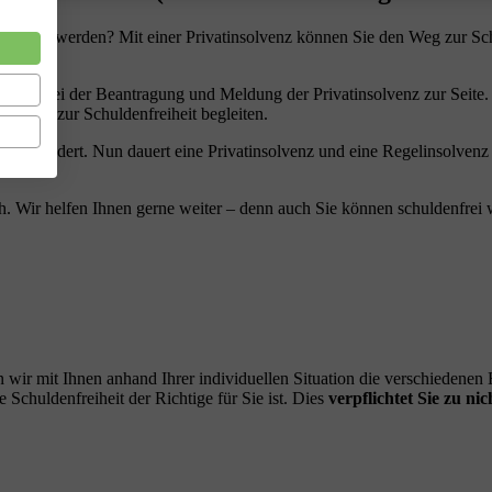
ldenfrei werden? Mit einer Privatinsolvenz können Sie den Weg zur Sc
 Ihnen bei der Beantragung und Meldung der Privatinsolvenz zur Seite.
m Weg zur Schuldenfreiheit begleiten.
z verändert. Nun dauert eine Privatinsolvenz und eine Regelinsolvenz
h. Wir helfen Ihnen gerne weiter – denn auch Sie können schuldenfrei 
 wir mit Ihnen anhand Ihrer individuellen Situation die verschiedene
Schuldenfreiheit der Richtige für Sie ist. Dies
verpflichtet Sie zu nic