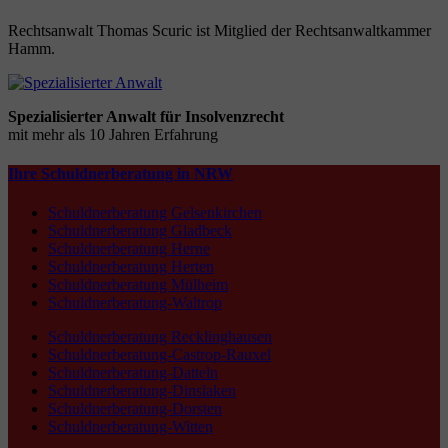
Rechtsanwalt Thomas Scuric ist Mitglied der Rechtsanwaltkammer
Hamm.
Spezialisierter Anwalt für Insolvenzrecht
mit mehr als 10 Jahren Erfahrung
Ihre Schuldnerberatung in NRW
Schuldnerberatung Gelsenkirchen
Schuldnerberatung Gladbeck
Schuldnerberatung Herne
Schuldnerberatung Herten
Schuldnerberatung Mülheim
Schuldnerberatung-Waltrop
Schuldnerberatung Recklinghausen
Schuldnerberatung-Castrop-Rauxel
Schuldnerberatung-Datteln
Schuldnerberatung-Dinslaken
Schuldnerberatung-Dorsten
Schuldnerberatung-Witten