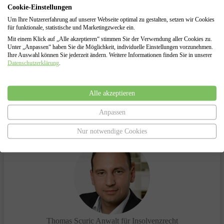
Cookie-Einstellungen
Insolvenzantragsstellung und Begleitung durch das
Insolvenzverfahren
Um Ihre Nutzererfahrung auf unserer Webseite optimal zu gestalten, setzen wir Cookies
Vertretung gegenüber dem Insolvenzgericht und dem
für funktionale, statistische und Marketingzwecke ein.
Insolvenzverwalter
Mit einem Klick auf „Alle akzeptieren“ stimmen Sie der Verwendung aller Cookies zu.
Unter „Anpassen“ haben Sie die Möglichkeit, individuelle Einstellungen vorzunehmen.
Ihre Auswahl können Sie jederzeit ändern. Weitere Informationen finden Sie in unserer
Datenschutzerklärung
.
Haben Sie Fragen?
Alle akzeptieren
Anpassen
Sprechen Sie uns an.
Wir helfen Ihnen gerne!
Nur notwendige Cookies
Thomas Scuric
Anwalt für Insolvenzrecht