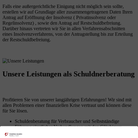
Falls eine außergerichtliche Einigung nicht möglich sein sollte,
erstellen wir auf Grundlage aller zusammengetragenen Daten Ihren
Antrag auf Eröffnung der Insolvenz ( Privatinsolvenz oder
Regelinsolvenz) , sowie den Antrag auf Restschuldbefreiung.
Darüber hinaus vertreten wir Sie in allen Verfahrensabschnitten
eines Insolvenzverfahrens, von der Antragstellung bis zur Erteilung
der Restschuldbefreiung.
Unsere Leistungen
als Schuldnerberatung
Profitieren Sie von unserer langjährigen Erfahrungen! Wir sind mit
allen Problemen einer finanziellen Krise vertraut und können diese
für Sie lösen.
Schuldenberatung für Verbraucher und Selbstständige
Führung sämtlicher Verhandlungen mit den Gläubigern
Erarbeitung von Lösungen zur Vermeidung des
Insolvenzverfahrens