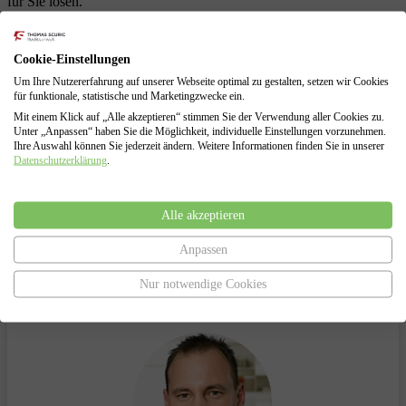
für Sie lösen.
Schuldenberatung für Verbraucher und Selbstständige
Führung sämtlicher Verhandlungen mit den Gläubigern
Cookie-Einstellungen
Erarbeitung von Lösungen zur Vermeidung des
Insolvenzverfahrens
Um Ihre Nutzererfahrung auf unserer Webseite optimal zu gestalten, setzen wir Cookies
für funktionale, statistische und Marketingzwecke ein.
Insolvenzantragsstellung und Begleitung durch das
Insolvenzverfahren
Mit einem Klick auf „Alle akzeptieren“ stimmen Sie der Verwendung aller Cookies zu.
Vertretung gegenüber dem Insolvenzgericht und dem
Unter „Anpassen“ haben Sie die Möglichkeit, individuelle Einstellungen vorzunehmen.
Insolvenzverwalter
Ihre Auswahl können Sie jederzeit ändern. Weitere Informationen finden Sie in unserer
Datenschutzerklärung
.
Alle akzeptieren
Haben Sie Fragen?
Anpassen
Nur notwendige Cookies
Sprechen Sie uns an.
Wir helfen Ihnen gerne!