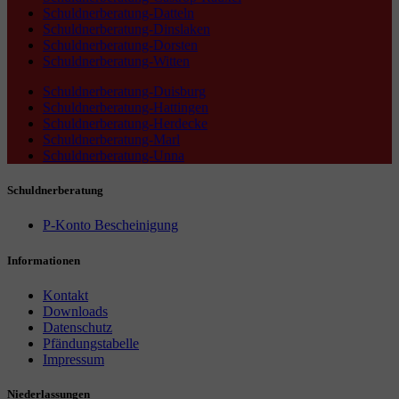
Schuldnerberatung-Datteln
Schuldnerberatung-Dinslaken
Schuldnerberatung-Dorsten
Schuldnerberatung-Witten
Schuldnerberatung-Duisburg
Schuldnerberatung-Hattingen
Schuldnerberatung-Herdecke
Schuldnerberatung-Marl
Schuldnerberatung-Unna
Schuldnerberatung
P-Konto Bescheinigung
Informationen
Kontakt
Downloads
Datenschutz
Pfändungstabelle
Impressum
Niederlassungen