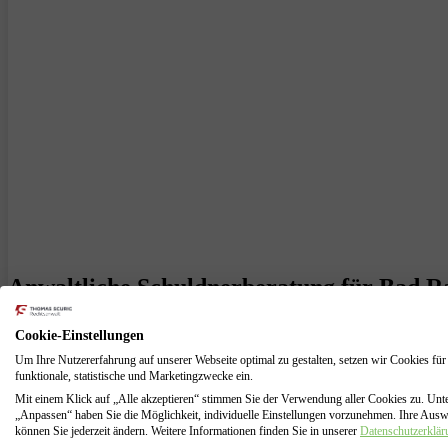
Anwaltliche Schuldnerberatung für Bad Ra
aus Bad Rappenau ist ein erfahrener Insolvenzanwalt mit über 15 Jahr
Cookie-Einstellungen
Insolvenzberatung bietet.
Um Ihre Nutzererfahrung auf unserer Webseite optimal zu gestalten, setzen wir Cookies für
funktionale, statistische und Marketingzwecke ein.
Sie haben möglicherweise verschiedene Optionen, wenn es darum geht, 
Rechtsanwalt Thomas Scuric bietet umfassende Beratung und Unterstü
Mit einem Klick auf „Alle akzeptieren“ stimmen Sie der Verwendung aller Cookies zu. Unt
„Anpassen“ haben Sie die Möglichkeit, individuelle Einstellungen vorzunehmen. Ihre Aus
können Sie jederzeit ändern. Weitere Informationen finden Sie in unserer
Datenschutzerklär
Wenn Sie eine Privatinsolvenz beantragen möchten, können Sie sich a