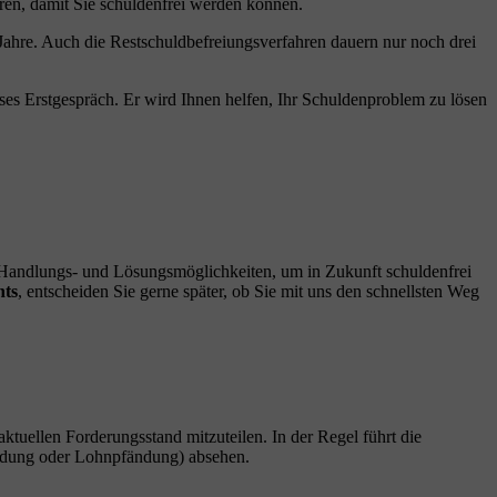
hren, damit Sie schuldenfrei werden können.
ahre. Auch die Restschuldbefreiungsverfahren dauern nur noch drei
es Erstgespräch. Er wird Ihnen helfen, Ihr Schuldenproblem zu lösen
n Handlungs- und Lösungsmöglichkeiten, um in Zukunft schuldenfrei
hts
, entscheiden Sie gerne später, ob Sie mit uns den schnellsten Weg
 aktuellen Forderungsstand mitzuteilen. In der Regel führt die
fändung oder Lohnpfändung) absehen.