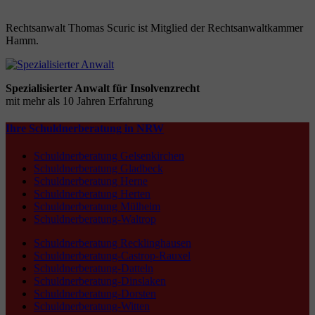
Rechtsanwalt Thomas Scuric ist Mitglied der Rechtsanwaltkammer
Hamm.
Spezialisierter Anwalt für Insolvenzrecht
mit mehr als 10 Jahren Erfahrung
Ihre Schuldnerberatung in NRW
Schuldnerberatung Gelsenkirchen
Schuldnerberatung Gladbeck
Schuldnerberatung Herne
Schuldnerberatung Herten
Schuldnerberatung Mülheim
Schuldnerberatung-Waltrop
Schuldnerberatung Recklinghausen
Schuldnerberatung-Castrop-Rauxel
Schuldnerberatung-Datteln
Schuldnerberatung-Dinslaken
Schuldnerberatung-Dorsten
Schuldnerberatung-Witten