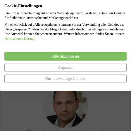
Insolvenzverfahrens
Cookie-Einstellungen
Insolvenzantragsstellung und Begleitung durch das
Insolvenzverfahren
Um Ihre Nutzererfahrung auf unserer Webseite optimal zu gestalten, setzen wir Cookies
für funktionale, statistische und Marketingzwecke ein.
Vertretung gegenüber dem Insolvenzgericht und dem
Insolvenzverwalter
Mit einem Klick auf „Alle akzeptieren“ stimmen Sie der Verwendung aller Cookies zu.
Unter „Anpassen“ haben Sie die Möglichkeit, individuelle Einstellungen vorzunehmen.
Ihre Auswahl können Sie jederzeit ändern. Weitere Informationen finden Sie in unserer
Datenschutzerklärung
.
Haben Sie Fragen?
Alle akzeptieren
Anpassen
Sprechen Sie uns an.
Wir helfen Ihnen gerne!
Nur notwendige Cookies