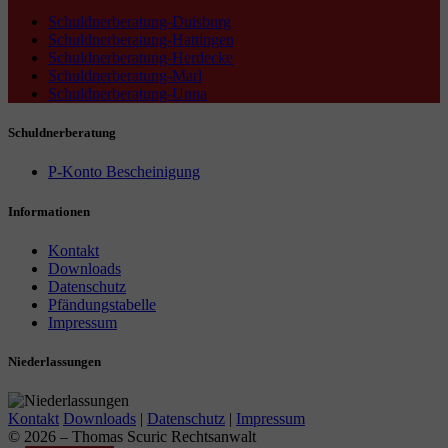
Schuldnerberatung-Duisburg
Schuldnerberatung-Hattingen
Schuldnerberatung-Herdecke
Schuldnerberatung-Marl
Schuldnerberatung-Unna
Schuldnerberatung
P-Konto Bescheinigung
Informationen
Kontakt
Downloads
Datenschutz
Pfändungstabelle
Impressum
Niederlassungen
Kontakt
Downloads
|
Datenschutz
|
Impressum
© 2026 – Thomas Scuric Rechtsanwalt