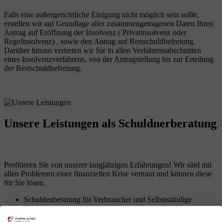
Falls eine außergerichtliche Einigung nicht möglich sein sollte,
erstellen wir auf Grundlage aller zusammengetragenen Daten Ihren
Antrag auf Eröffnung der Insolvenz ( Privatinsolvenz oder
Regelinsolvenz) , sowie den Antrag auf Restschuldbefreiung.
Darüber hinaus vertreten wir Sie in allen Verfahrensabschnitten
eines Insolvenzverfahrens, von der Antragstellung bis zur Erteilung
der Restschuldbefreiung.
Unsere Leistungen
als Schuldnerberatung
Profitieren Sie von unserer langjährigen Erfahrungen! Wir sind mit
allen Problemen einer finanziellen Krise vertraut und können diese
für Sie lösen.
Schuldenberatung für Verbraucher und Selbstständige
Führung sämtlicher Verhandlungen mit den Gläubigern
Erarbeitung von Lösungen zur Vermeidung des