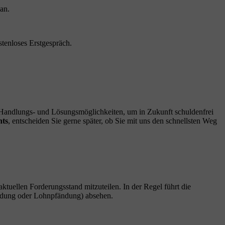
an.
tenloses Erstgespräch.
n Handlungs- und Lösungsmöglichkeiten, um in Zukunft schuldenfrei
hts
, entscheiden Sie gerne später, ob Sie mit uns den schnellsten Weg
 aktuellen Forderungsstand mitzuteilen. In der Regel führt die
fändung oder Lohnpfändung) absehen.