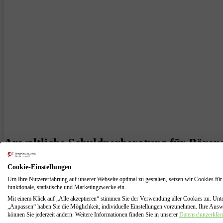
Anwaltliche Schuldnerberatung für Bärenst
Bärenstein, 17. Dezember 2020:
Cookie-Einstellungen
Um Ihre Nutzererfahrung auf unserer Webseite optimal zu gestalten, setzen wir Cookies für
Sie sind auf der Suche nach einer Lösung, um schuldenfrei zu werden?
funktionale, statistische und Marketingzwecke ein.
Rechtsanwalt Thomas Scuric ist ein Fachanwalt für Insolvenzrecht mit
Mit einem Klick auf „Alle akzeptieren“ stimmen Sie der Verwendung aller Cookies zu. Unt
„Anpassen“ haben Sie die Möglichkeit, individuelle Einstellungen vorzunehmen. Ihre Aus
Durch das neue Gesetz wurde die Dauer der Restschuldbefreiung auf d
können Sie jederzeit ändern. Weitere Informationen finden Sie in unserer
Datenschutzerklär