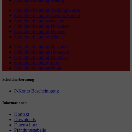
Schuldnerberatung-Waltrop
Schuldnerberatung Recklinghausen
Schuldnerberatung-Castrop-Rauxel
Schuldnerberatung-Datteln
Schuldnerberatung-Dinslaken
Schuldnerberatung-Dorsten
Schuldnerberatung-Witten
Schuldnerberatung-Duisburg
Schuldnerberatung-Hattingen
Schuldnerberatung-Herdecke
Schuldnerberatung-Marl
Schuldnerberatung-Unna
Schuldnerberatung
P-Konto Bescheinigung
Informationen
Kontakt
Downloads
Datenschutz
Pfändungstabelle