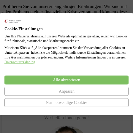
Profitieren Sie von unserer langjährigen Erfahrungen! Wir sind mit
allen Problemen einer finanziellen Krise vertraut und können diese
für Sie lösen.
Schuldenberatung für Verbraucher und Selbstständige
Cookie-Einstellungen
Führung sämtlicher Verhandlungen mit den Gläubigern
Um Ihre Nutzererfahrung auf unserer Webseite optimal zu gestalten, setzen wir Cookies
Erarbeitung von Lösungen zur Vermeidung des
für funktionale, statistische und Marketingzwecke ein.
Insolvenzverfahrens
Mit einem Klick auf „Alle akzeptieren“ stimmen Sie der Verwendung aller Cookies zu.
Insolvenzantragsstellung und Begleitung durch das
Unter „Anpassen“ haben Sie die Möglichkeit, individuelle Einstellungen vorzunehmen.
Insolvenzverfahren
Ihre Auswahl können Sie jederzeit ändern. Weitere Informationen finden Sie in unserer
Vertretung gegenüber dem Insolvenzgericht und dem
Datenschutzerklärung
.
Insolvenzverwalter
Alle akzeptieren
Anpassen
Haben Sie Fragen?
Nur notwendige Cookies
Sprechen Sie uns an.
Wir helfen Ihnen gerne!