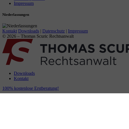
Impressum
Niederlassungen
Kontakt
Downloads
|
Datenschutz
|
Impressum
© 2026 – Thomas Scuric Rechtsanwalt
Downloads
Kontakt
100% kostenlose Erstberatung!