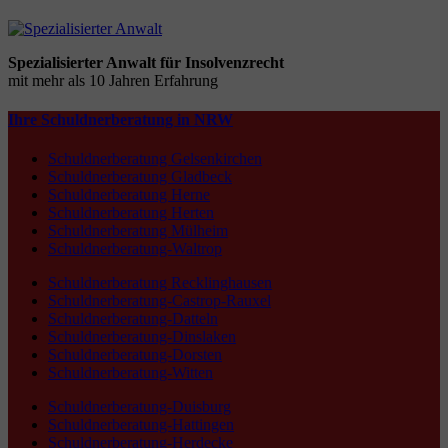
Spezialisierter Anwalt für Insolvenzrecht
mit mehr als 10 Jahren Erfahrung
Ihre Schuldnerberatung in NRW
Schuldnerberatung Gelsenkirchen
Schuldnerberatung Gladbeck
Schuldnerberatung Herne
Schuldnerberatung Herten
Schuldnerberatung Mülheim
Schuldnerberatung-Waltrop
Schuldnerberatung Recklinghausen
Schuldnerberatung-Castrop-Rauxel
Schuldnerberatung-Datteln
Schuldnerberatung-Dinslaken
Schuldnerberatung-Dorsten
Schuldnerberatung-Witten
Schuldnerberatung-Duisburg
Schuldnerberatung-Hattingen
Schuldnerberatung-Herdecke