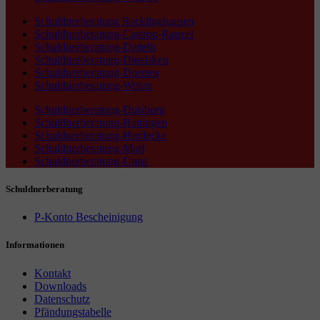
Schuldnerberatung Recklinghausen
Schuldnerberatung-Castrop-Rauxel
Schuldnerberatung-Datteln
Schuldnerberatung-Dinslaken
Schuldnerberatung-Dorsten
Schuldnerberatung-Witten
Schuldnerberatung-Duisburg
Schuldnerberatung-Hattingen
Schuldnerberatung-Herdecke
Schuldnerberatung-Marl
Schuldnerberatung-Unna
Schuldnerberatung
P-Konto Bescheinigung
Informationen
Kontakt
Downloads
Datenschutz
Pfändungstabelle