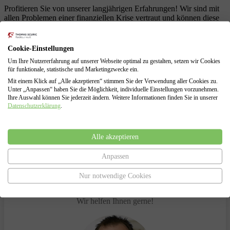
Profitieren Sie von unserer langjährigen Erfahrungen! Wir sind mit
allen Problemen einer finanziellen Krise vertraut und können diese
für Sie lösen.
Schuldenberatung für Verbraucher und Selbstständige
Cookie-Einstellungen
Führung sämtlicher Verhandlungen mit den Gläubigern
Um Ihre Nutzererfahrung auf unserer Webseite optimal zu gestalten, setzen wir Cookies
Erarbeitung von Lösungen zur Vermeidung des
für funktionale, statistische und Marketingzwecke ein.
Insolvenzverfahrens
Insolvenzantragsstellung und Begleitung durch das
Mit einem Klick auf „Alle akzeptieren“ stimmen Sie der Verwendung aller Cookies zu.
Unter „Anpassen“ haben Sie die Möglichkeit, individuelle Einstellungen vorzunehmen.
Insolvenzverfahren
Ihre Auswahl können Sie jederzeit ändern. Weitere Informationen finden Sie in unserer
Vertretung gegenüber dem Insolvenzgericht und dem
Datenschutzerklärung
.
Insolvenzverwalter
Alle akzeptieren
Anpassen
Haben Sie Fragen?
Nur notwendige Cookies
Sprechen Sie uns an.
Wir helfen Ihnen gerne!