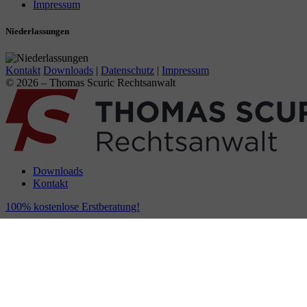
Impressum
Niederlassungen
Kontakt
Downloads
|
Datenschutz
|
Impressum
© 2026 – Thomas Scuric Rechtsanwalt
Downloads
Kontakt
100% kostenlose Erstberatung!