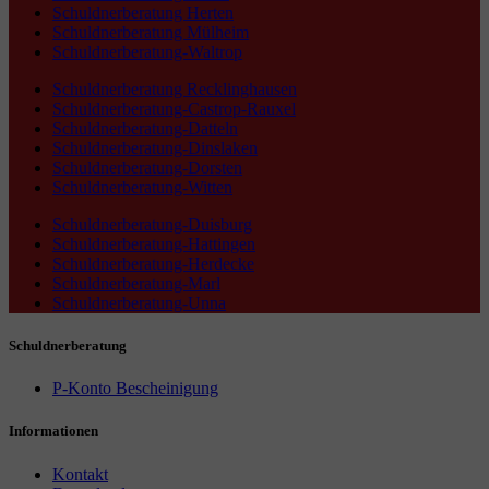
Schuldnerberatung Herten
Schuldnerberatung Mülheim
Schuldnerberatung-Waltrop
Schuldnerberatung Recklinghausen
Schuldnerberatung-Castrop-Rauxel
Schuldnerberatung-Datteln
Schuldnerberatung-Dinslaken
Schuldnerberatung-Dorsten
Schuldnerberatung-Witten
Schuldnerberatung-Duisburg
Schuldnerberatung-Hattingen
Schuldnerberatung-Herdecke
Schuldnerberatung-Marl
Schuldnerberatung-Unna
Schuldnerberatung
P-Konto Bescheinigung
Informationen
Kontakt