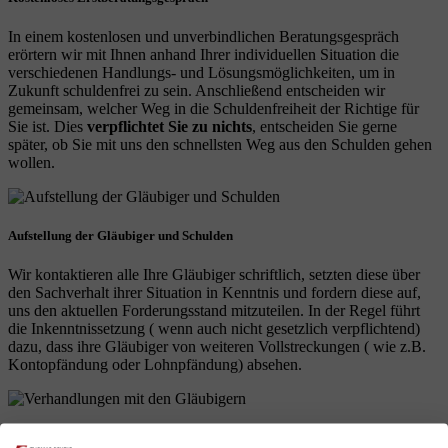
In einem kostenlosen und unverbindlichen Beratungsgespräch
erörtern wir mit Ihnen anhand Ihrer individuellen Situation die
verschiedenen Handlungs- und Lösungsmöglichkeiten, um in
Zukunft schuldenfrei zu sein. Anschließend entscheiden wir
gemeinsam, welcher Weg in die Schuldenfreiheit der Richtige für
Sie ist. Dies
verpflichtet Sie zu nichts
, entscheiden Sie gerne
später, ob Sie mit uns den schnellsten Weg aus den Schulden gehen
wollen.
Aufstellung der Gläubiger und Schulden
Wir kontaktieren alle Ihre Gläubiger schriftlich, setzten diese über
den Sachverhalt ihrer Situation in Kenntnis und fordern diese auf,
uns den aktuellen Forderungsstand mitzuteilen. In der Regel führt
die Inkenntnissetzung ( wenn auch nicht gesetzlich verpflichtend)
dazu, dass ihre Gläubiger von weiteren Vollstreckungen ( wie z.B.
Kontopfändung oder Lohnpfändung) absehen.
Versuch der Schuldenbereinigung