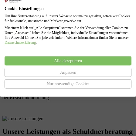
Cookie-Einstellungen
Im Anschluss an die Schuldenstandsabfrage führen wir für Sie den
nach § 305 InsO gesetzlich vorgeschriebenen, außergerichtlichen
Um Ihre Nutzererfahrung auf unserer Webseite optimal zu gestalten, setzen wir Cookies
Schuldenbereinigungsversuch durch. Hierbei legen wir Ihren
für funktionale, statistische und Marketingzwecke ein.
Gläubigern dar, dass Sie ihre Forderungen derzeit nicht erfüllen
Mit einem Klick auf „Alle akzeptieren“ stimmen Sie der Verwendung aller Cookies zu.
können.
Unter „Anpassen“ haben Sie die Möglichkeit, individuelle Einstellungen vorzunehmen.
Ihre Auswahl können Sie jederzeit ändern. Weitere Informationen finden Sie in unserer
Datenschutzerklärung
.
Regel- oder Verbraucherinsolvenz
Alle akzeptieren
Falls eine außergerichtliche Einigung nicht möglich sein sollte,
erstellen wir auf Grundlage aller zusammengetragenen Daten Ihren
Anpassen
Antrag auf Eröffnung der Insolvenz ( Privatinsolvenz oder
Regelinsolvenz) , sowie den Antrag auf Restschuldbefreiung.
Nur notwendige Cookies
Darüber hinaus vertreten wir Sie in allen Verfahrensabschnitten
eines Insolvenzverfahrens, von der Antragstellung bis zur Erteilung
der Restschuldbefreiung.
Unsere Leistungen
als Schuldnerberatung