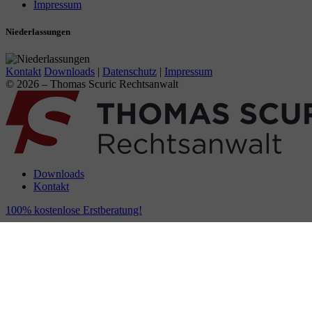
Impressum
Niederlassungen
Kontakt
Downloads
|
Datenschutz
|
Impressum
© 2026 – Thomas Scuric Rechtsanwalt
Downloads
Kontakt
100% kostenlose Erstberatung!