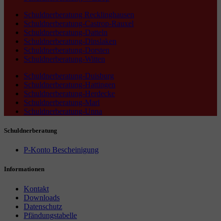
Schuldnerberatung Recklinghausen
Schuldnerberatung-Castrop-Rauxel
Schuldnerberatung-Datteln
Schuldnerberatung-Dinslaken
Schuldnerberatung-Dorsten
Schuldnerberatung-Witten
Schuldnerberatung-Duisburg
Schuldnerberatung-Hattingen
Schuldnerberatung-Herdecke
Schuldnerberatung-Marl
Schuldnerberatung-Unna
Schuldnerberatung
P-Konto Bescheinigung
Informationen
Kontakt
Downloads
Datenschutz
Pfändungstabelle