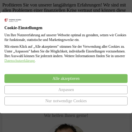
Profitieren Sie von unserer langjährigen Erfahrungen! Wir sind mit
allen Problemen einer finanziellen Krise vertraut und können diese
für Sie lösen.
Schuldenberatung für Verbraucher und Selbstständige
Cookie-Einstellungen
Führung sämtlicher Verhandlungen mit den Gläubigern
Um Ihre Nutzererfahrung auf unserer Webseite optimal zu gestalten, setzen wir Cookies
Erarbeitung von Lösungen zur Vermeidung des
für funktionale, statistische und Marketingzwecke ein.
Insolvenzverfahrens
Insolvenzantragsstellung und Begleitung durch das
Mit einem Klick auf „Alle akzeptieren“ stimmen Sie der Verwendung aller Cookies zu.
Unter „Anpassen“ haben Sie die Möglichkeit, individuelle Einstellungen vorzunehmen.
Insolvenzverfahren
Ihre Auswahl können Sie jederzeit ändern. Weitere Informationen finden Sie in unserer
Vertretung gegenüber dem Insolvenzgericht und dem
Datenschutzerklärung
.
Insolvenzverwalter
Alle akzeptieren
Anpassen
Haben Sie Fragen?
Nur notwendige Cookies
Sprechen Sie uns an.
Wir helfen Ihnen gerne!