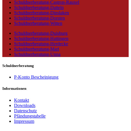
Schuldnerberatung-Castrop-Rauxel
Schuldnerberatung-Datteln
Schuldnerberatung-Dinslaken
Schuldnerberatung-Dorsten
Schuldnerberatung-Witten
Schuldnerberatung-Duisburg
Schuldnerberatung-Hattingen
Schuldnerberatung-Herdecke
Schuldnerberatung-Marl
Schuldnerberatung-Unna
Schuldnerberatung
P-Konto Bescheinigung
Informationen
Kontakt
Downloads
Datenschutz
Pfändungstabelle
Impressum