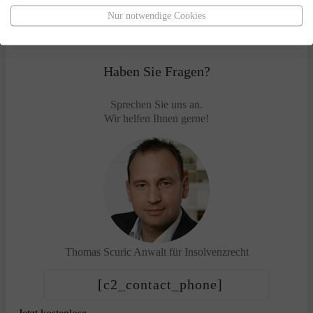
Nur notwendige Cookies
Haben Sie Fragen?
Sprechen Sie uns an.
Wir helfen Ihnen gerne!
Thomas Scuric
Anwalt für Insolvenzrecht
[c2_contact_phone]