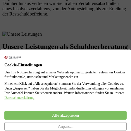
Darüber hinaus vertreten wir Sie in allen Verfahrensabschnitten
eines Insolvenzverfahrens, von der Antragstellung bis zur Erteilung
der Restschuldbefreiung.
Unsere Leistungen
als Schuldnerberatung
Cookie-Einstellungen
Profitieren Sie von unserer langjährigen Erfahrungen! Wir sind mit
Um Ihre Nutzererfahrung auf unserer Webseite optimal zu gestalten, setzen wir Cookies
allen Problemen einer finanziellen Krise vertraut und können diese
für funktionale, statistische und Marketingzwecke ein.
für Sie lösen.
Mit einem Klick auf „Alle akzeptieren“ stimmen Sie der Verwendung aller Cookies zu.
Unter „Anpassen“ haben Sie die Möglichkeit, individuelle Einstellungen vorzunehmen.
Schuldenberatung für Verbraucher und Selbstständige
Ihre Auswahl können Sie jederzeit ändern. Weitere Informationen finden Sie in unserer
Führung sämtlicher Verhandlungen mit den Gläubigern
Datenschutzerklärung
.
Erarbeitung von Lösungen zur Vermeidung des
Insolvenzverfahrens
Insolvenzantragsstellung und Begleitung durch das
Alle akzeptieren
Insolvenzverfahren
Vertretung gegenüber dem Insolvenzgericht und dem
Anpassen
Insolvenzverwalter