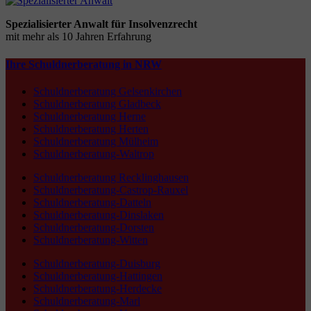
Spezialisierter Anwalt für Insolvenzrecht
mit mehr als 10 Jahren Erfahrung
Ihre Schuldnerberatung in NRW
Schuldnerberatung Gelsenkirchen
Schuldnerberatung Gladbeck
Schuldnerberatung Herne
Schuldnerberatung Herten
Schuldnerberatung Mülheim
Schuldnerberatung-Waltrop
Schuldnerberatung Recklinghausen
Schuldnerberatung-Castrop-Rauxel
Schuldnerberatung-Datteln
Schuldnerberatung-Dinslaken
Schuldnerberatung-Dorsten
Schuldnerberatung-Witten
Schuldnerberatung-Duisburg
Schuldnerberatung-Hattingen
Schuldnerberatung-Herdecke
Schuldnerberatung-Marl