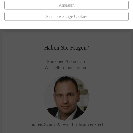
Insolvenzverfahren
Anpassen
Vertretung gegenüber dem Insolvenzgericht und dem
Insolvenzverwalter
Nur notwendige Cookies
Haben Sie Fragen?
Sprechen Sie uns an.
Wir helfen Ihnen gerne!
Thomas Scuric
Anwalt für Insolvenzrecht