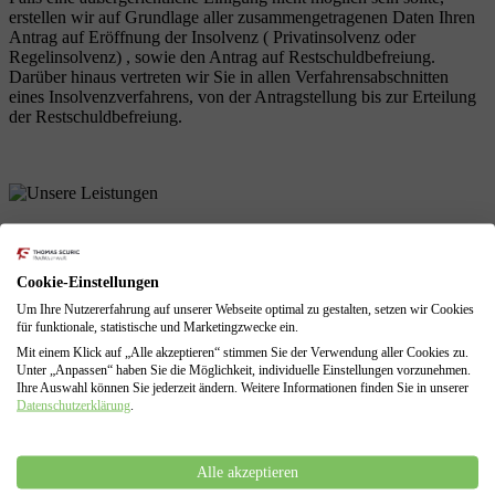
erstellen wir auf Grundlage aller zusammengetragenen Daten Ihren
Antrag auf Eröffnung der Insolvenz ( Privatinsolvenz oder
Regelinsolvenz) , sowie den Antrag auf Restschuldbefreiung.
Darüber hinaus vertreten wir Sie in allen Verfahrensabschnitten
eines Insolvenzverfahrens, von der Antragstellung bis zur Erteilung
der Restschuldbefreiung.
Unsere Leistungen
als Schuldnerberatung
Cookie-Einstellungen
Um Ihre Nutzererfahrung auf unserer Webseite optimal zu gestalten, setzen wir Cookies
für funktionale, statistische und Marketingzwecke ein.
Profitieren Sie von unserer langjährigen Erfahrungen! Wir sind mit
allen Problemen einer finanziellen Krise vertraut und können diese
Mit einem Klick auf „Alle akzeptieren“ stimmen Sie der Verwendung aller Cookies zu.
Unter „Anpassen“ haben Sie die Möglichkeit, individuelle Einstellungen vorzunehmen.
für Sie lösen.
Ihre Auswahl können Sie jederzeit ändern. Weitere Informationen finden Sie in unserer
Datenschutzerklärung
.
Schuldenberatung für Verbraucher und Selbstständige
Führung sämtlicher Verhandlungen mit den Gläubigern
Erarbeitung von Lösungen zur Vermeidung des
Insolvenzverfahrens
Alle akzeptieren
Insolvenzantragsstellung und Begleitung durch das