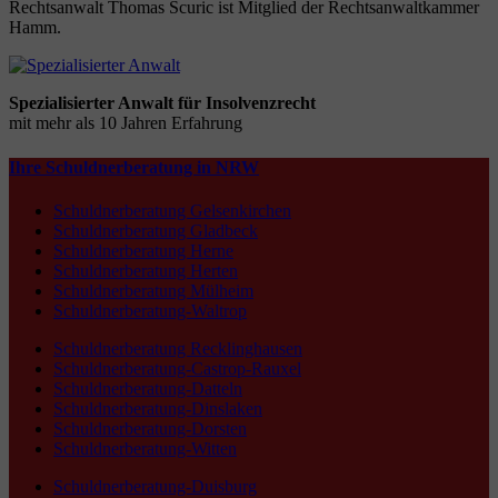
Rechtsanwalt Thomas Scuric ist Mitglied der Rechtsanwaltkammer
Hamm.
Spezialisierter Anwalt für Insolvenzrecht
mit mehr als 10 Jahren Erfahrung
Ihre Schuldnerberatung in NRW
Schuldnerberatung Gelsenkirchen
Schuldnerberatung Gladbeck
Schuldnerberatung Herne
Schuldnerberatung Herten
Schuldnerberatung Mülheim
Schuldnerberatung-Waltrop
Schuldnerberatung Recklinghausen
Schuldnerberatung-Castrop-Rauxel
Schuldnerberatung-Datteln
Schuldnerberatung-Dinslaken
Schuldnerberatung-Dorsten
Schuldnerberatung-Witten
Schuldnerberatung-Duisburg