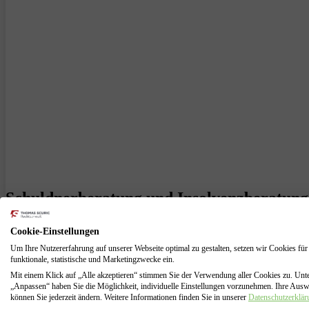
Schuldnerberatung und Insolvenzberatung
Herzlich willkommen auf unserer Website, die sich an selbstständige 
Cookie-Einstellungen
oft mit vielen Herausforderungen verbunden ist, insbesondere wenn es 
Um Ihre Nutzererfahrung auf unserer Webseite optimal zu gestalten, setzen wir Cookies für
um zu helfen.
funktionale, statistische und Marketingzwecke ein.
Unsere
Schuldnerberatung
für Selbstständige ist darauf ausgerichtet,
Mit einem Klick auf „Alle akzeptieren“ stimmen Sie der Verwendung aller Cookies zu. Unt
„Anpassen“ haben Sie die Möglichkeit, individuelle Einstellungen vorzunehmen. Ihre Aus
Hilfe benötigt, aber es ist ein wichtiger Schritt auf dem Weg zur Sch
können Sie jederzeit ändern. Weitere Informationen finden Sie in unserer
Datenschutzerklär
aufzeigen.