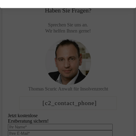
Haben Sie Fragen?
Sprechen Sie uns an.
Wir helfen Ihnen gerne!
Thomas Scuric
Anwalt für Insolvenzrecht
[c2_contact_phone]
Jetzt kostenlose
Erstberatung sichern!