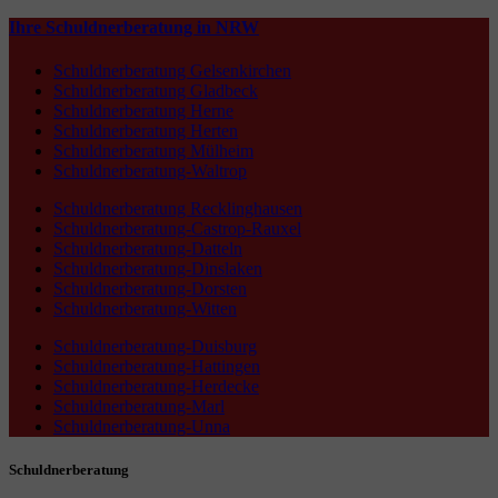
Ihre Schuldnerberatung in NRW
Schuldnerberatung Gelsenkirchen
Schuldnerberatung Gladbeck
Schuldnerberatung Herne
Schuldnerberatung Herten
Schuldnerberatung Mülheim
Schuldnerberatung-Waltrop
Schuldnerberatung Recklinghausen
Schuldnerberatung-Castrop-Rauxel
Schuldnerberatung-Datteln
Schuldnerberatung-Dinslaken
Schuldnerberatung-Dorsten
Schuldnerberatung-Witten
Schuldnerberatung-Duisburg
Schuldnerberatung-Hattingen
Schuldnerberatung-Herdecke
Schuldnerberatung-Marl
Schuldnerberatung-Unna
Schuldnerberatung