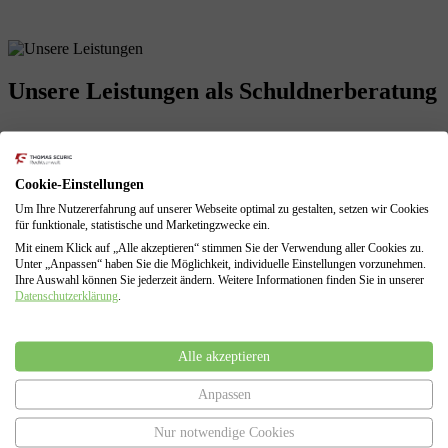
Unsere Leistungen
als Schuldnerberatung
Profitieren Sie von unserer langjährigen Erfahrungen! Wir sind mit
Cookie-Einstellungen
allen Problemen einer finanziellen Krise vertraut und können diese
Um Ihre Nutzererfahrung auf unserer Webseite optimal zu gestalten, setzen wir Cookies
für Sie lösen.
für funktionale, statistische und Marketingzwecke ein.
Schuldenberatung für Verbraucher und Selbstständige
Mit einem Klick auf „Alle akzeptieren“ stimmen Sie der Verwendung aller Cookies zu.
Führung sämtlicher Verhandlungen mit den Gläubigern
Unter „Anpassen“ haben Sie die Möglichkeit, individuelle Einstellungen vorzunehmen.
Erarbeitung von Lösungen zur Vermeidung des
Ihre Auswahl können Sie jederzeit ändern. Weitere Informationen finden Sie in unserer
Datenschutzerklärung
.
Insolvenzverfahrens
Insolvenzantragsstellung und Begleitung durch das
Insolvenzverfahren
Vertretung gegenüber dem Insolvenzgericht und dem
Alle akzeptieren
Insolvenzverwalter
Anpassen
Nur notwendige Cookies