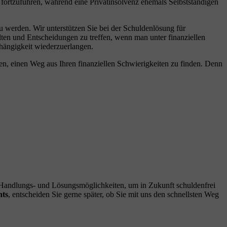
fortzuführen, während eine Privatinsolvenz ehemals Selbstständigen
u werden. Wir unterstützen Sie bei der Schuldenlösung für
alten und Entscheidungen zu treffen, wenn man unter finanziellen
bhängigkeit wiederzuerlangen.
nen, einen Weg aus Ihren finanziellen Schwierigkeiten zu finden. Denn
n Handlungs- und Lösungsmöglichkeiten, um in Zukunft schuldenfrei
hts
, entscheiden Sie gerne später, ob Sie mit uns den schnellsten Weg