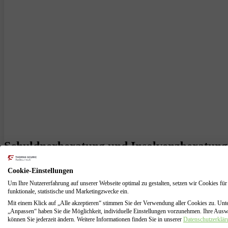
Schuldnerberatung und Insolvenzberatung 
Wir wissen, dass die Selbstständigkeit oft mit finanziellen Herausf
Cookie-Einstellungen
schnell über den Kopf wachsen. Doch keine Sorge, wir sind hier, um 
Um Ihre Nutzererfahrung auf unserer Webseite optimal zu gestalten, setzen wir Cookies für
funktionale, statistische und Marketingzwecke ein.
Unsere
Schuldnerberatung
für Selbstständige aus Krefeld unterstützt
wissen, dass jeder Fall anders ist und deshalb bieten wir eine individ
Mit einem Klick auf „Alle akzeptieren“ stimmen Sie der Verwendung aller Cookies zu. Unt
„Anpassen“ haben Sie die Möglichkeit, individuelle Einstellungen vorzunehmen. Ihre Aus
können Sie jederzeit ändern. Weitere Informationen finden Sie in unserer
Datenschutzerklär
Eine Insolvenzberatung für Selbstständige kann Ihnen dabei helfen, e