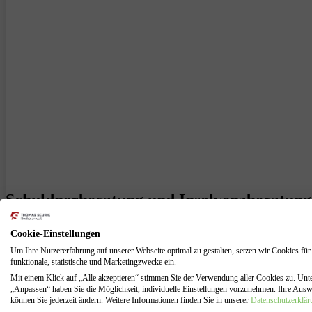
Schuldnerberatung und Insolvenzberatung 
Als Selbstständiger stehen Sie oft vor einzigartigen finanziellen Her
Cookie-Einstellungen
Schwierigkeiten haben, mit Schulden und anderen finanziellen Prob
Um Ihre Nutzererfahrung auf unserer Webseite optimal zu gestalten, setzen wir Cookies für
Sie in einer solchen Situation sind, wissen Sie, dass Sie nicht allei
funktionale, statistische und Marketingzwecke ein.
helfen.
Mit einem Klick auf „Alle akzeptieren“ stimmen Sie der Verwendung aller Cookies zu. Unt
„Anpassen“ haben Sie die Möglichkeit, individuelle Einstellungen vorzunehmen. Ihre Aus
Unser Team von erfahrenen Beratern versteht die Herausforderungen, 
können Sie jederzeit ändern. Weitere Informationen finden Sie in unserer
Datenschutzerklär
Probleme zu finden. Wir bieten umfassende Insolvenzberatung für Sel