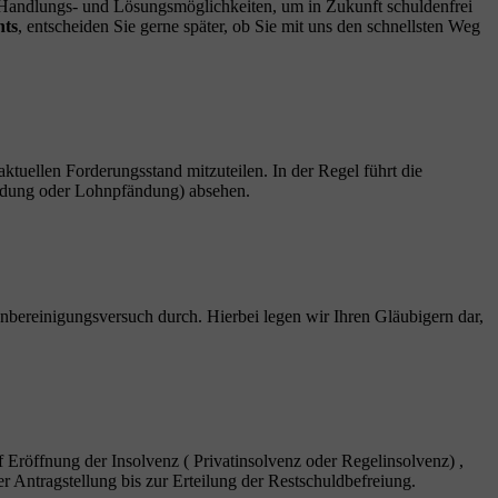
n Handlungs- und Lösungsmöglichkeiten, um in Zukunft schuldenfrei
hts
, entscheiden Sie gerne später, ob Sie mit uns den schnellsten Weg
 aktuellen Forderungsstand mitzuteilen. In der Regel führt die
fändung oder Lohnpfändung) absehen.
nbereinigungsversuch durch. Hierbei legen wir Ihren Gläubigern dar,
f Eröffnung der Insolvenz ( Privatinsolvenz oder Regelinsolvenz) ,
r Antragstellung bis zur Erteilung der Restschuldbefreiung.