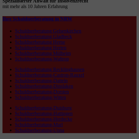
Spezialisierter Anwalt für Insolvenzrecht
mit mehr als 10 Jahren Erfahrung
Ihre Schuldnerberatung in NRW
Schuldnerberatung Gelsenkirchen
Schuldnerberatung Gladbeck
Schuldnerberatung Herne
Schuldnerberatung Herten
Schuldnerberatung Mülheim
Schuldnerberatung-Waltrop
Schuldnerberatung Recklinghausen
Schuldnerberatung-Castrop-Rauxel
Schuldnerberatung-Datteln
Schuldnerberatung-Dinslaken
Schuldnerberatung-Dorsten
Schuldnerberatung-Witten
Schuldnerberatung-Duisburg
Schuldnerberatung-Hattingen
Schuldnerberatung-Herdecke
Schuldnerberatung-Marl
Schuldnerberatung-Unna