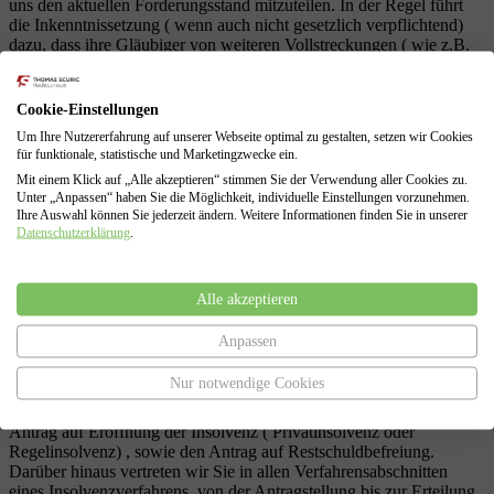
uns den aktuellen Forderungsstand mitzuteilen. In der Regel führt
die Inkenntnissetzung ( wenn auch nicht gesetzlich verpflichtend)
dazu, dass ihre Gläubiger von weiteren Vollstreckungen ( wie z.B.
Kontopfändung oder Lohnpfändung) absehen.
Cookie-Einstellungen
Um Ihre Nutzererfahrung auf unserer Webseite optimal zu gestalten, setzen wir Cookies
Versuch der Schuldenbereinigung
für funktionale, statistische und Marketingzwecke ein.
Mit einem Klick auf „Alle akzeptieren“ stimmen Sie der Verwendung aller Cookies zu.
Im Anschluss an die Schuldenstandsabfrage führen wir für Sie den
Unter „Anpassen“ haben Sie die Möglichkeit, individuelle Einstellungen vorzunehmen.
nach § 305 InsO gesetzlich vorgeschriebenen, außergerichtlichen
Ihre Auswahl können Sie jederzeit ändern. Weitere Informationen finden Sie in unserer
Schuldenbereinigungsversuch durch. Hierbei legen wir Ihren
Datenschutzerklärung
.
Gläubigern dar, dass Sie ihre Forderungen derzeit nicht erfüllen
können.
Alle akzeptieren
Anpassen
Regel- oder Verbraucherinsolvenz
Nur notwendige Cookies
Falls eine außergerichtliche Einigung nicht möglich sein sollte,
erstellen wir auf Grundlage aller zusammengetragenen Daten Ihren
Antrag auf Eröffnung der Insolvenz ( Privatinsolvenz oder
Regelinsolvenz) , sowie den Antrag auf Restschuldbefreiung.
Darüber hinaus vertreten wir Sie in allen Verfahrensabschnitten
eines Insolvenzverfahrens, von der Antragstellung bis zur Erteilung