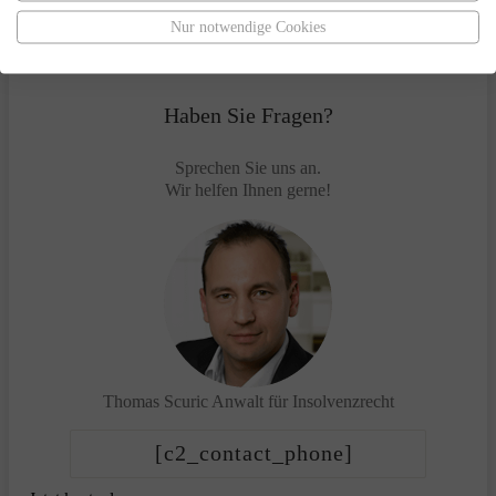
Nur notwendige Cookies
Haben Sie Fragen?
Sprechen Sie uns an.
Wir helfen Ihnen gerne!
Thomas Scuric
Anwalt für Insolvenzrecht
[c2_contact_phone]