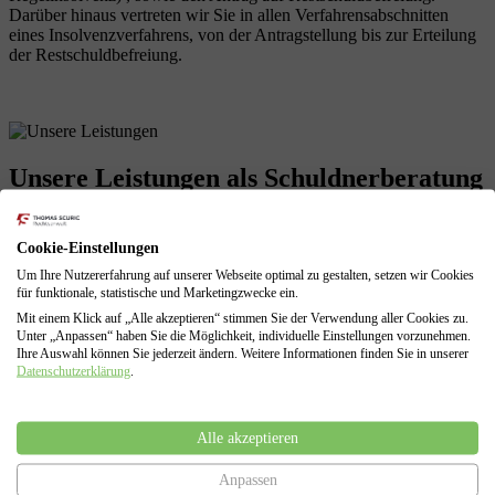
Darüber hinaus vertreten wir Sie in allen Verfahrensabschnitten
eines Insolvenzverfahrens, von der Antragstellung bis zur Erteilung
der Restschuldbefreiung.
Unsere Leistungen
als Schuldnerberatung
Cookie-Einstellungen
Profitieren Sie von unserer langjährigen Erfahrungen! Wir sind mit
Um Ihre Nutzererfahrung auf unserer Webseite optimal zu gestalten, setzen wir Cookies
allen Problemen einer finanziellen Krise vertraut und können diese
für funktionale, statistische und Marketingzwecke ein.
für Sie lösen.
Mit einem Klick auf „Alle akzeptieren“ stimmen Sie der Verwendung aller Cookies zu.
Unter „Anpassen“ haben Sie die Möglichkeit, individuelle Einstellungen vorzunehmen.
Schuldenberatung für Verbraucher und Selbstständige
Ihre Auswahl können Sie jederzeit ändern. Weitere Informationen finden Sie in unserer
Führung sämtlicher Verhandlungen mit den Gläubigern
Datenschutzerklärung
.
Erarbeitung von Lösungen zur Vermeidung des
Insolvenzverfahrens
Insolvenzantragsstellung und Begleitung durch das
Alle akzeptieren
Insolvenzverfahren
Vertretung gegenüber dem Insolvenzgericht und dem
Anpassen
Insolvenzverwalter