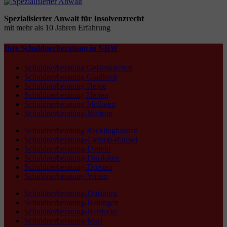
Spezialisierter Anwalt für Insolvenzrecht
mit mehr als 10 Jahren Erfahrung
Ihre Schuldnerberatung in NRW
Schuldnerberatung Gelsenkirchen
Schuldnerberatung Gladbeck
Schuldnerberatung Herne
Schuldnerberatung Herten
Schuldnerberatung Mülheim
Schuldnerberatung-Waltrop
Schuldnerberatung Recklinghausen
Schuldnerberatung-Castrop-Rauxel
Schuldnerberatung-Datteln
Schuldnerberatung-Dinslaken
Schuldnerberatung-Dorsten
Schuldnerberatung-Witten
Schuldnerberatung-Duisburg
Schuldnerberatung-Hattingen
Schuldnerberatung-Herdecke
Schuldnerberatung-Marl