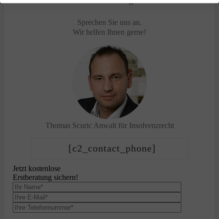
Sprechen Sie uns an.
Wir helfen Ihnen gerne!
Thomas Scuric
Anwalt für Insolvenzrecht
[c2_contact_phone]
Jetzt kostenlose
Erstberatung sichern!