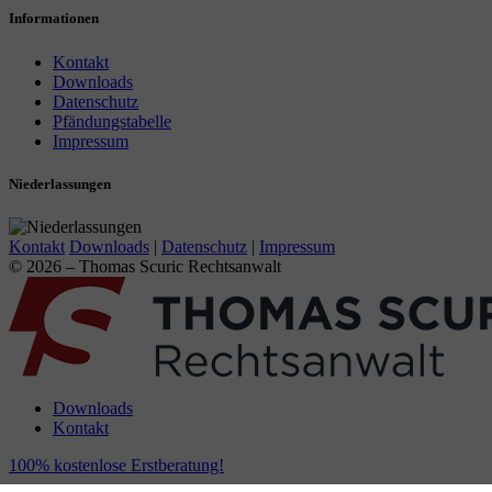
Informationen
Kontakt
Downloads
Datenschutz
Pfändungstabelle
Impressum
Niederlassungen
Kontakt
Downloads
|
Datenschutz
|
Impressum
© 2026 – Thomas Scuric Rechtsanwalt
Downloads
Kontakt
100% kostenlose Erstberatung!