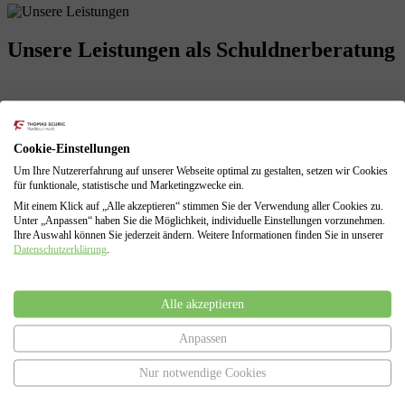
Unsere Leistungen
als Schuldnerberatung
Profitieren Sie von unserer langjährigen Erfahrungen! Wir sind mit
allen Problemen einer finanziellen Krise vertraut und können diese
Cookie-Einstellungen
für Sie lösen.
Um Ihre Nutzererfahrung auf unserer Webseite optimal zu gestalten, setzen wir Cookies
für funktionale, statistische und Marketingzwecke ein.
Schuldenberatung für Verbraucher und Selbstständige
Führung sämtlicher Verhandlungen mit den Gläubigern
Mit einem Klick auf „Alle akzeptieren“ stimmen Sie der Verwendung aller Cookies zu.
Erarbeitung von Lösungen zur Vermeidung des
Unter „Anpassen“ haben Sie die Möglichkeit, individuelle Einstellungen vorzunehmen.
Ihre Auswahl können Sie jederzeit ändern. Weitere Informationen finden Sie in unserer
Insolvenzverfahrens
Datenschutzerklärung
.
Insolvenzantragsstellung und Begleitung durch das
Insolvenzverfahren
Vertretung gegenüber dem Insolvenzgericht und dem
Insolvenzverwalter
Alle akzeptieren
Anpassen
Nur notwendige Cookies
Haben Sie Fragen?