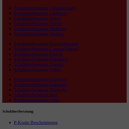
Schuldnerberatung Gelsenkirchen
Schuldnerberatung Gladbeck
Schuldnerberatung Herne
Schuldnerberatung Herten
Schuldnerberatung Mülheim
Schuldnerberatung-Waltrop
Schuldnerberatung Recklinghausen
Schuldnerberatung-Castrop-Rauxel
Schuldnerberatung-Datteln
Schuldnerberatung-Dinslaken
Schuldnerberatung-Dorsten
Schuldnerberatung-Witten
Schuldnerberatung-Duisburg
Schuldnerberatung-Hattingen
Schuldnerberatung-Herdecke
Schuldnerberatung-Marl
Schuldnerberatung-Unna
Schuldnerberatung
P-Konto Bescheinigung