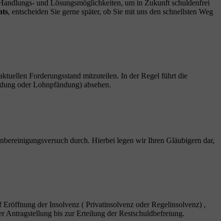
n Handlungs- und Lösungsmöglichkeiten, um in Zukunft schuldenfrei
hts
, entscheiden Sie gerne später, ob Sie mit uns den schnellsten Weg
 aktuellen Forderungsstand mitzuteilen. In der Regel führt die
fändung oder Lohnpfändung) absehen.
nbereinigungsversuch durch. Hierbei legen wir Ihren Gläubigern dar,
f Eröffnung der Insolvenz ( Privatinsolvenz oder Regelinsolvenz) ,
r Antragstellung bis zur Erteilung der Restschuldbefreiung.