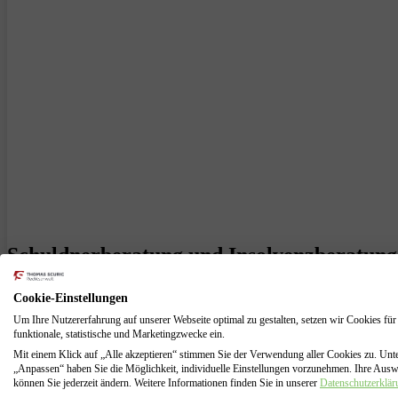
Schuldnerberatung und Insolvenzberatung 
Als Selbstständiger trägt man eine hohe Verantwortung: Man ist nicht
Cookie-Einstellungen
wenn die finanzielle Situation schwierig wird und Schulden sich ansam
Um Ihre Nutzererfahrung auf unserer Webseite optimal zu gestalten, setzen wir Cookies für
Unterstützung zu suchen. Wir sind hier, um Sie in Niederkirchen dabei
funktionale, statistische und Marketingzwecke ein.
Unsere
Schuldnerberatung
für Selbstständige aus Niederkrüchten ist 
Mit einem Klick auf „Alle akzeptieren“ stimmen Sie der Verwendung aller Cookies zu. Unt
„Anpassen“ haben Sie die Möglichkeit, individuelle Einstellungen vorzunehmen. Ihre Aus
jede Situation einzigartig. Deshalb arbeiten wir mit Ihnen zusammen
können Sie jederzeit ändern. Weitere Informationen finden Sie in unserer
Datenschutzerklär
Unachtsamkeit entstehen. Oftmals können auch unvorhergesehene Ums