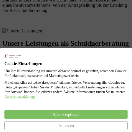
eines Insolvenzverfahrens, von der Antragstellung bis zur Erteilung
der Restschuldbefreiung.
Unsere Leistungen
als Schuldnerberatung
Cookie-Einstellungen
Profitieren Sie von unserer langjährigen Erfahrungen! Wir sind mit
Um Ihre Nutzererfahrung auf unserer Webseite optimal zu gestalten, setzen wir Cookies
allen Problemen einer finanziellen Krise vertraut und können diese
für funktionale, statistische und Marketingzwecke ein.
für Sie lösen.
Mit einem Klick auf „Alle akzeptieren“ stimmen Sie der Verwendung aller Cookies zu.
Unter „Anpassen“ haben Sie die Möglichkeit, individuelle Einstellungen vorzunehmen.
Schuldenberatung für Verbraucher und Selbstständige
Ihre Auswahl können Sie jederzeit ändern. Weitere Informationen finden Sie in unserer
Führung sämtlicher Verhandlungen mit den Gläubigern
Datenschutzerklärung
.
Erarbeitung von Lösungen zur Vermeidung des
Insolvenzverfahrens
Insolvenzantragsstellung und Begleitung durch das
Alle akzeptieren
Insolvenzverfahren
Vertretung gegenüber dem Insolvenzgericht und dem
Insolvenzverwalter
Anpassen