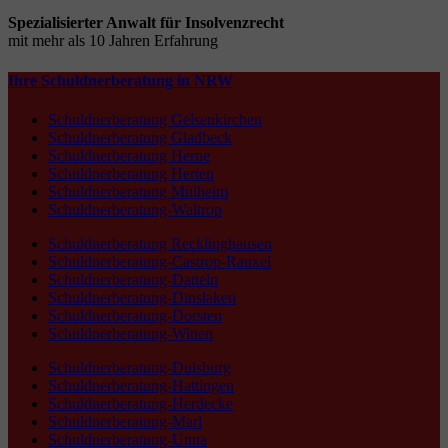
Spezialisierter Anwalt für Insolvenzrecht
mit mehr als 10 Jahren Erfahrung
Ihre Schuldnerberatung in NRW
Schuldnerberatung Gelsenkirchen
Schuldnerberatung Gladbeck
Schuldnerberatung Herne
Schuldnerberatung Herten
Schuldnerberatung Mülheim
Schuldnerberatung-Waltrop
Schuldnerberatung Recklinghausen
Schuldnerberatung-Castrop-Rauxel
Schuldnerberatung-Datteln
Schuldnerberatung-Dinslaken
Schuldnerberatung-Dorsten
Schuldnerberatung-Witten
Schuldnerberatung-Duisburg
Schuldnerberatung-Hattingen
Schuldnerberatung-Herdecke
Schuldnerberatung-Marl
Schuldnerberatung-Unna