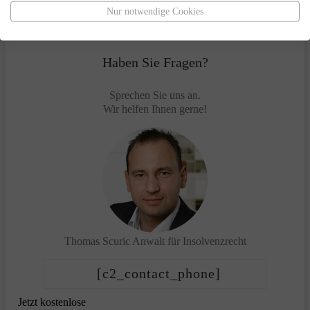
Nur notwendige Cookies
Haben Sie Fragen?
Sprechen Sie uns an.
Wir helfen Ihnen gerne!
Thomas Scuric
Anwalt für Insolvenzrecht
[c2_contact_phone]
Jetzt kostenlose