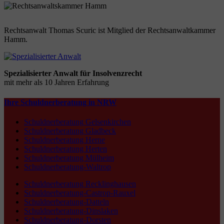
Rechtsanwalt Thomas Scuric ist Mitglied der Rechtsanwaltkammer
Hamm.
Spezialisierter Anwalt für Insolvenzrecht
mit mehr als 10 Jahren Erfahrung
Ihre Schuldnerberatung in NRW
Schuldnerberatung Gelsenkirchen
Schuldnerberatung Gladbeck
Schuldnerberatung Herne
Schuldnerberatung Herten
Schuldnerberatung Mülheim
Schuldnerberatung-Waltrop
Schuldnerberatung Recklinghausen
Schuldnerberatung-Castrop-Rauxel
Schuldnerberatung-Datteln
Schuldnerberatung-Dinslaken
Schuldnerberatung-Dorsten