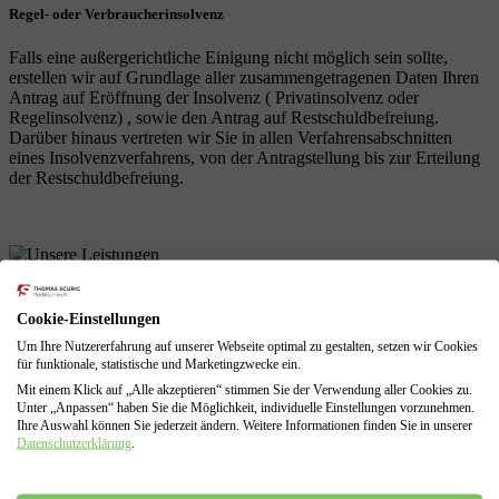
Regel- oder Verbraucherinsolvenz
Falls eine außergerichtliche Einigung nicht möglich sein sollte,
erstellen wir auf Grundlage aller zusammengetragenen Daten Ihren
Antrag auf Eröffnung der Insolvenz ( Privatinsolvenz oder
Regelinsolvenz) , sowie den Antrag auf Restschuldbefreiung.
Darüber hinaus vertreten wir Sie in allen Verfahrensabschnitten
eines Insolvenzverfahrens, von der Antragstellung bis zur Erteilung
der Restschuldbefreiung.
Unsere Leistungen
als Schuldnerberatung
Cookie-Einstellungen
Um Ihre Nutzererfahrung auf unserer Webseite optimal zu gestalten, setzen wir Cookies
für funktionale, statistische und Marketingzwecke ein.
Mit einem Klick auf „Alle akzeptieren“ stimmen Sie der Verwendung aller Cookies zu.
Profitieren Sie von unserer langjährigen Erfahrungen! Wir sind mit
Unter „Anpassen“ haben Sie die Möglichkeit, individuelle Einstellungen vorzunehmen.
allen Problemen einer finanziellen Krise vertraut und können diese
Ihre Auswahl können Sie jederzeit ändern. Weitere Informationen finden Sie in unserer
für Sie lösen.
Datenschutzerklärung
.
Schuldenberatung für Verbraucher und Selbstständige
Führung sämtlicher Verhandlungen mit den Gläubigern