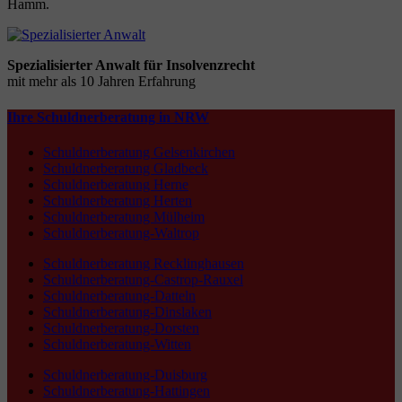
Hamm.
Spezialisierter Anwalt für Insolvenzrecht
mit mehr als 10 Jahren Erfahrung
Ihre Schuldnerberatung in NRW
Schuldnerberatung Gelsenkirchen
Schuldnerberatung Gladbeck
Schuldnerberatung Herne
Schuldnerberatung Herten
Schuldnerberatung Mülheim
Schuldnerberatung-Waltrop
Schuldnerberatung Recklinghausen
Schuldnerberatung-Castrop-Rauxel
Schuldnerberatung-Datteln
Schuldnerberatung-Dinslaken
Schuldnerberatung-Dorsten
Schuldnerberatung-Witten
Schuldnerberatung-Duisburg
Schuldnerberatung-Hattingen