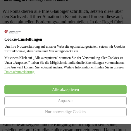
Wir kontaktieren alle Ihre Gläubiger schriftlich, setzten diese über
den Sachverhalt ihrer Situation in Kenntnis und fordern diese auf,
uns den aktuellen Forderungsstand mitzuteilen. In der Regel führt
die Inkenntnissetzung ( wenn auch nicht gesetzlich verpflichtend)
dazu, dass ihre Gläubiger von weiteren Vollstreckungen ( wie z.B.
Kontopfändung oder Lohnpfändung) absehen.
Cookie-Einstellungen
Um Ihre Nutzererfahrung auf unserer Webseite optimal zu gestalten, setzen wir Cookies
für funktionale, statistische und Marketingzwecke ein.
Mit einem Klick auf „Alle akzeptieren“ stimmen Sie der Verwendung aller Cookies zu.
Versuch der Schuldenbereinigung
Unter „Anpassen“ haben Sie die Möglichkeit, individuelle Einstellungen vorzunehmen.
Ihre Auswahl können Sie jederzeit ändern. Weitere Informationen finden Sie in unserer
Im Anschluss an die Schuldenstandsabfrage führen wir für Sie den
Datenschutzerklärung
.
nach § 305 InsO gesetzlich vorgeschriebenen, außergerichtlichen
Schuldenbereinigungsversuch durch. Hierbei legen wir Ihren
Gläubigern dar, dass Sie ihre Forderungen derzeit nicht erfüllen
Alle akzeptieren
können.
Anpassen
Nur notwendige Cookies
Regel- oder Verbraucherinsolvenz
Falls eine außergerichtliche Einigung nicht möglich sein sollte,
erstellen wir auf Grundlage aller zusammengetragenen Daten Ihren