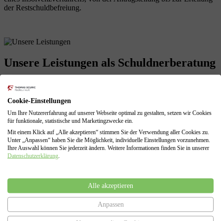
der Restschuldbefreiung.
Unsere Leistungen
als Schuldnerberatung
Cookie-Einstellungen
Profitieren Sie von unserer langjährigen Erfahrungen! Wir sind mit
allen Problemen einer finanziellen Krise vertraut und können diese
Um Ihre Nutzererfahrung auf unserer Webseite optimal zu gestalten, setzen wir Cookies
für funktionale, statistische und Marketingzwecke ein.
für Sie lösen.
Mit einem Klick auf „Alle akzeptieren“ stimmen Sie der Verwendung aller Cookies zu.
Schuldenberatung für Verbraucher und Selbstständige
Unter „Anpassen“ haben Sie die Möglichkeit, individuelle Einstellungen vorzunehmen.
Führung sämtlicher Verhandlungen mit den Gläubigern
Ihre Auswahl können Sie jederzeit ändern. Weitere Informationen finden Sie in unserer
Erarbeitung von Lösungen zur Vermeidung des
Datenschutzerklärung
.
Insolvenzverfahrens
Insolvenzantragsstellung und Begleitung durch das
Insolvenzverfahren
Alle akzeptieren
Vertretung gegenüber dem Insolvenzgericht und dem
Insolvenzverwalter
Anpassen