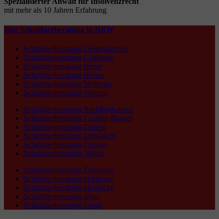
Spezialisierter Anwalt für Insolvenzrecht
mit mehr als 10 Jahren Erfahrung
Ihre Schuldnerberatung in NRW
Schuldnerberatung Gelsenkirchen
Schuldnerberatung Gladbeck
Schuldnerberatung Herne
Schuldnerberatung Herten
Schuldnerberatung Mülheim
Schuldnerberatung-Waltrop
Schuldnerberatung Recklinghausen
Schuldnerberatung-Castrop-Rauxel
Schuldnerberatung-Datteln
Schuldnerberatung-Dinslaken
Schuldnerberatung-Dorsten
Schuldnerberatung-Witten
Schuldnerberatung-Duisburg
Schuldnerberatung-Hattingen
Schuldnerberatung-Herdecke
Schuldnerberatung-Marl
Schuldnerberatung-Unna