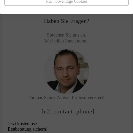
Nur notwendige Cookies
Haben Sie Fragen?
Sprechen Sie uns an.
Wir helfen Ihnen gerne!
Thomas Scuric
Anwalt für Insolvenzrecht
[c2_contact_phone]
Jetzt kostenlose
Erstberatung sichern!