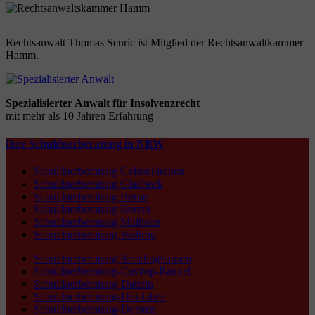
Rechtsanwalt Thomas Scuric ist Mitglied der Rechtsanwaltkammer
Hamm.
Spezialisierter Anwalt für Insolvenzrecht
mit mehr als 10 Jahren Erfahrung
Ihre Schuldnerberatung in NRW
Schuldnerberatung Gelsenkirchen
Schuldnerberatung Gladbeck
Schuldnerberatung Herne
Schuldnerberatung Herten
Schuldnerberatung Mülheim
Schuldnerberatung-Waltrop
Schuldnerberatung Recklinghausen
Schuldnerberatung-Castrop-Rauxel
Schuldnerberatung-Datteln
Schuldnerberatung-Dinslaken
Schuldnerberatung-Dorsten