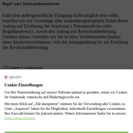
Regel- oder Verbraucherinsolvenz
Falls eine außergerichtliche Einigung nicht möglich sein sollte,
erstellen wir auf Grundlage aller zusammengetragenen Daten Ihren
Antrag auf Eröffnung der Insolvenz ( Privatinsolvenz oder
Regelinsolvenz) , sowie den Antrag auf Restschuldbefreiung.
Darüber hinaus vertreten wir Sie in allen Verfahrensabschnitten
eines Insolvenzverfahrens, von der Antragstellung bis zur Erteilung
der Restschuldbefreiung.
Unsere Leistungen
als Schuldnerberatung
Cookie-Einstellungen
Um Ihre Nutzererfahrung auf unserer Webseite optimal zu gestalten, setzen wir Cookies
für funktionale, statistische und Marketingzwecke ein.
Mit einem Klick auf „Alle akzeptieren“ stimmen Sie der Verwendung aller Cookies zu.
Profitieren Sie von unserer langjährigen Erfahrungen! Wir sind mit
Unter „Anpassen“ haben Sie die Möglichkeit, individuelle Einstellungen vorzunehmen.
allen Problemen einer finanziellen Krise vertraut und können diese
Ihre Auswahl können Sie jederzeit ändern. Weitere Informationen finden Sie in unserer
für Sie lösen.
Datenschutzerklärung
.
Schuldenberatung für Verbraucher und Selbstständige
Führung sämtlicher Verhandlungen mit den Gläubigern